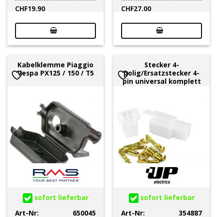
CHF
19.90
CHF
27.00
Kabelklemme Piaggio
Stecker 4-
Vespa PX125 / 150 / T5
polig/Ersatzstecker 4-
pin universal komplett
sofort lieferbar
sofort lieferbar
Art-Nr:
650045
Art-Nr:
354887