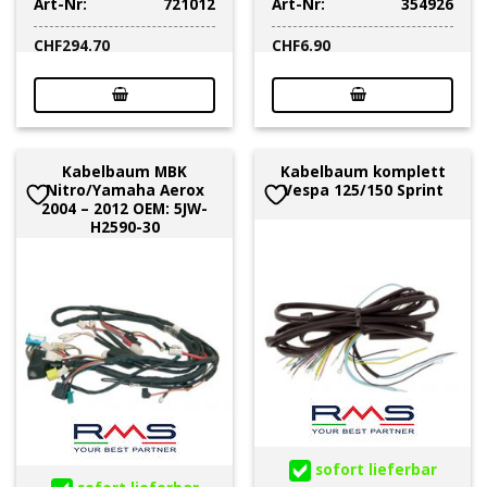
Art-Nr:
721012
Art-Nr:
354926
CHF
294.70
CHF
6.90
Kabelbaum MBK
Kabelbaum komplett
Nitro/Yamaha Aerox
Vespa 125/150 Sprint
2004 – 2012 OEM: 5JW-
H2590-30
sofort lieferbar