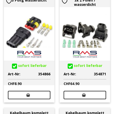
3 Polig wasserdicht
3x 2 Polen /
wasserdicht
sofort lieferbar
sofort lieferbar
Art-Nr:
354866
Art-Nr:
354871
CHF
8.90
CHF
64.90
Kabelbaum komplett
Kabelbaum komplett