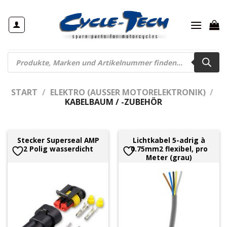
Zum
Inhalt
springen
Products
search
START
/
ELEKTRO (AUSSER MOTORELEKTRONIK)
/
KABELBAUM / -ZUBEHÖR
Stecker Superseal AMP
Lichtkabel 5-adrig à
2 Polig wasserdicht
0.75mm2 flexibel, pro
Meter (grau)