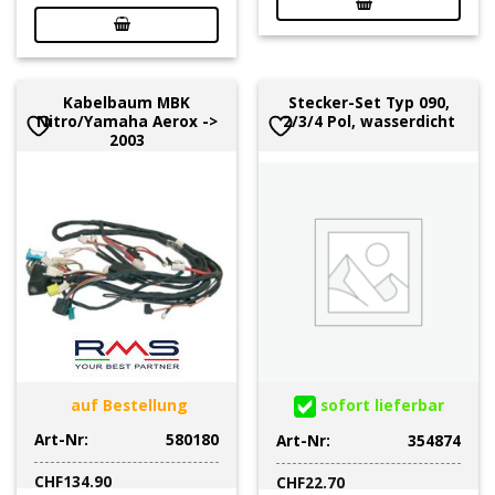
Kabelbaum MBK
Stecker-Set Typ 090,
Nitro/Yamaha Aerox ->
2/3/4 Pol, wasserdicht
2003
auf Bestellung
sofort lieferbar
Art-Nr:
580180
Art-Nr:
354874
CHF
134.90
CHF
22.70