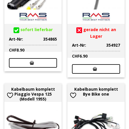
sofort lieferbar
gerade nicht an
Lager
Art-Nr:
354865
Art-Nr:
354927
CHF
8.90
CHF
6.90
Kabelbaum komplett
Kabelbaum komplett
Piaggio Vespa 125
Bye Bike one
(Modell 1955)