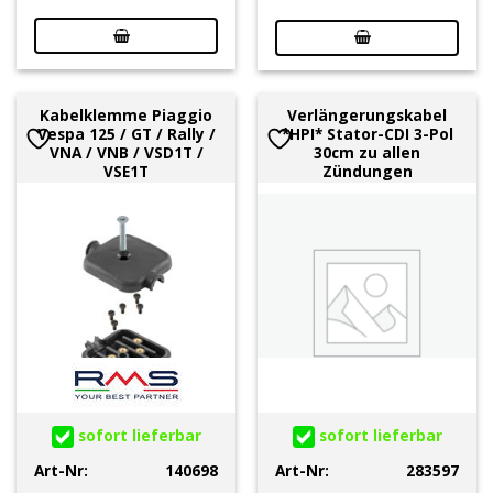
Kabelklemme Piaggio
Verlängerungskabel
Vespa 125 / GT / Rally /
*HPI* Stator-CDI 3-Pol
VNA / VNB / VSD1T /
30cm zu allen
VSE1T
Zündungen
sofort lieferbar
sofort lieferbar
Art-Nr:
140698
Art-Nr:
283597