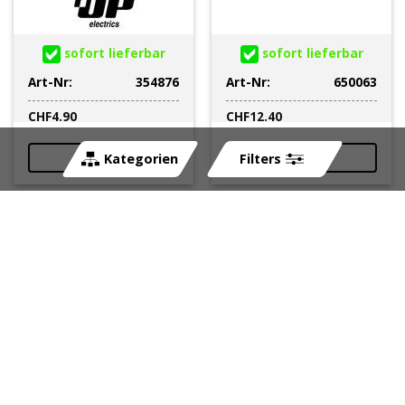
sofort lieferbar
sofort lieferbar
Art-Nr:
354876
Art-Nr:
650063
CHF
4.90
CHF
12.40
Kategorien
Filters
Stecker Superseal AMP
Stecker Superseal AMP
4 Polig wasserdicht
2 Polig wasserdicht