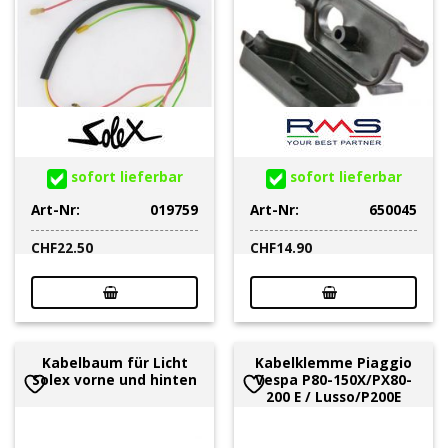
sofort lieferbar
sofort lieferbar
Art-Nr:
019759
Art-Nr:
650045
CHF
22.50
CHF
14.90
Kabelbaum für Licht
Kabelklemme Piaggio
Solex vorne und hinten
Vespa P80-150X/PX80-
200 E / Lusso/P200E