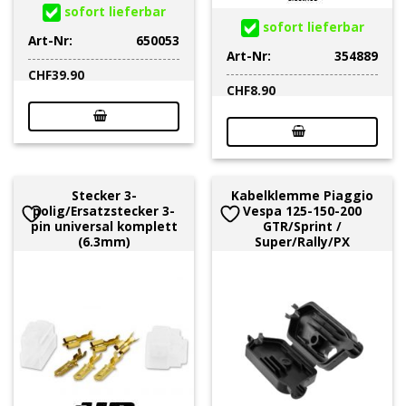
sofort lieferbar
sofort lieferbar
Art-Nr:
650053
Art-Nr:
354889
CHF
39.90
CHF
8.90
Stecker 3-
Kabelklemme Piaggio
polig/Ersatzstecker 3-
Vespa 125-150-200
pin universal komplett
GTR/Sprint /
(6.3mm)
Super/Rally/PX