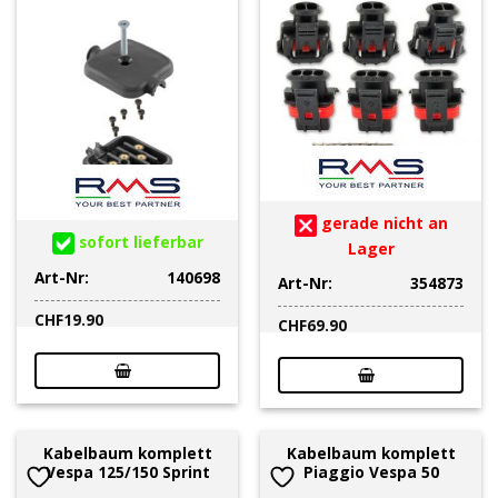
gerade nicht an
sofort lieferbar
Lager
Art-Nr:
140698
Art-Nr:
354873
CHF
19.90
CHF
69.90
Kabelbaum komplett
Kabelbaum komplett
Vespa 125/150 Sprint
Piaggio Vespa 50