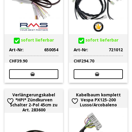
sofort lieferbar
sofort lieferbar
Art-Nr:
650054
Art-Nr:
721012
CHF
39.90
CHF
294.70
Verlängerungskabel
Kabelbaum komplett
*HPI* Zündkurven
Vespa PX125-200
Schalter 2-Pol 45cm zu
Lusso/Arcobaleno
Art. 283600