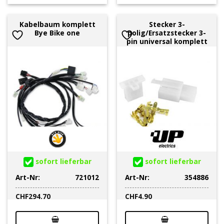
Kabelbaum komplett
Stecker 3-
Bye Bike one
polig/Ersatzstecker 3-
pin universal komplett
sofort lieferbar
sofort lieferbar
Art-Nr:
721012
Art-Nr:
354886
CHF
294.70
CHF
4.90