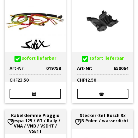
sofort lieferbar
sofort lieferbar
Art-Nr:
019758
Art-Nr:
650064
CHF
23.50
CHF
12.50
Kabelklemme Piaggio
Stecker-Set Bosch 3x
Vespa 125 / GT / Rally /
2/3 Polen / wasserdicht
VNA / VNB / VSD1T /
VSE1T