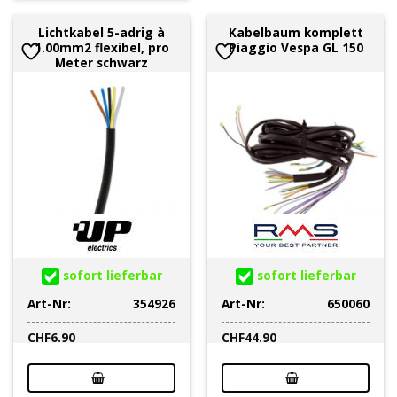
Lichtkabel 5-adrig à
Kabelbaum komplett
1.00mm2 flexibel, pro
Piaggio Vespa GL 150
Meter schwarz
sofort lieferbar
sofort lieferbar
Art-Nr:
354926
Art-Nr:
650060
CHF
6.90
CHF
44.90