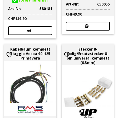
sofort lieferbar
Art-Nr:
650055
Art-Nr:
580181
CHF
49.90
CHF
149.90
Kabelbaum komplett
Stecker 8-
Piaggio Vespa 90-125
polig/Ersatzstecker 8-
Primavera
pin universal komplett
(6.3mm)