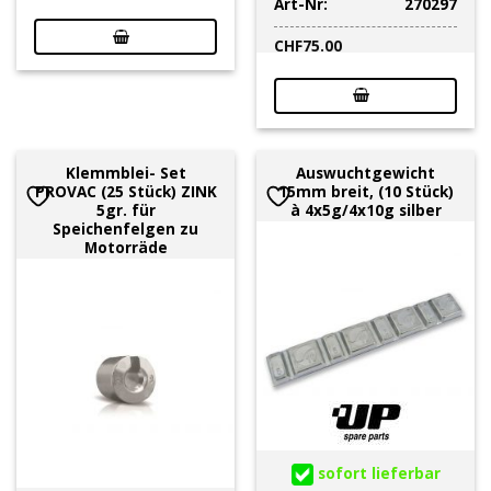
Art-Nr:
270297
CHF
75.00
Klemmblei- Set
Auswuchtgewicht
PROVAC (25 Stück) ZINK
15mm breit, (10 Stück)
5gr. für
à 4x5g/4x10g silber
Speichenfelgen zu
Motorräde
sofort lieferbar