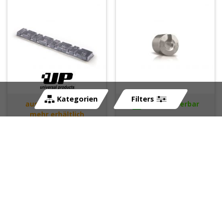
Kategorien
Filters
ausverkauft, nicht
sofort lieferbar
mehr erhältlich
Art-Nr:
270299
Art-Nr:
255643
CHF
5.05
CHF
0.90