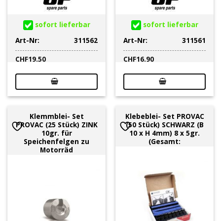
sofort lieferbar
sofort lieferbar
Art-Nr:
311562
Art-Nr:
311561
CHF
19.50
CHF
16.90
Klemmblei- Set
Klebeblei- Set PROVAC
PROVAC (25 Stück) ZINK
(50 Stück) SCHWARZ (B
10gr. für
10 x H 4mm) 8 x 5gr.
Speichenfelgen zu
(Gesamt:
Motorräd