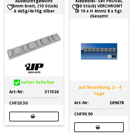
Auswuchtgewicht
Klebeblei- Set PROVAC
15mm breit, (10 Stück)
(50 Stück) VERCHROMT
à 4x5g/4x10g silber
(B 10 x H 4mm) 8 x 5gr.
(Gesamt
sofort lieferbar
auf Bestellung, 2 - 4
Art-Nr:
311526
Tage
Art-Nr:
269678
CHF
20.50
CHF
99.90