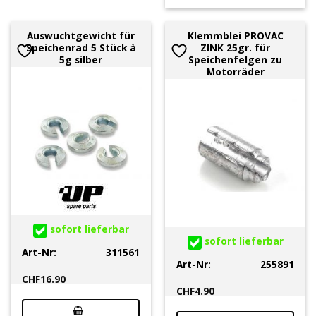
Auswuchtgewicht für
Klemmblei PROVAC
Speichenrad 5 Stück à
ZINK 25gr. für
5g silber
Speichenfelgen zu
Motorräder
sofort lieferbar
sofort lieferbar
Art-Nr:
311561
Art-Nr:
255891
CHF
16.90
CHF
4.90