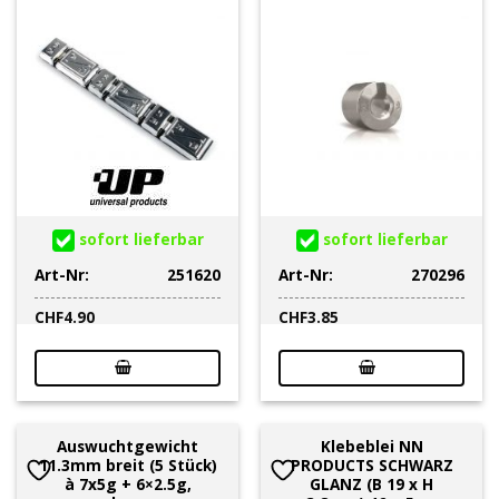
sofort lieferbar
sofort lieferbar
Art-Nr:
251620
Art-Nr:
270296
CHF
4.90
CHF
3.85
Auswuchtgewicht
Klebeblei NN
11.3mm breit (5 Stück)
PRODUCTS SCHWARZ
à 7x5g + 6×2.5g,
GLANZ (B 19 x H