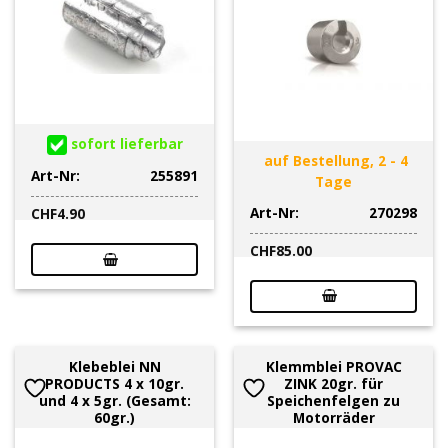
sofort lieferbar
auf Bestellung, 2 - 4
Art-Nr:
255891
Tage
Art-Nr:
270298
CHF
4.90
CHF
85.00
Klebeblei NN
Klemmblei PROVAC
PRODUCTS 4 x 10gr.
ZINK 20gr. für
und 4 x 5gr. (Gesamt:
Speichenfelgen zu
60gr.)
Motorräder