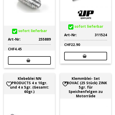
sofort lieferbar
sofort lieferbar
Art-Nr:
311524
Art-Nr:
255889
CHF
22.90
CHF
4.45
Klebeblei NN
Klemmblei- Set
PRODUCTS 4 x 10gr.
PROVAC (25 Stück) ZINK
und 4 x 5gr. (Gesamt:
5gr. für
60gr.)
Speichenfelgen zu
Motorräde