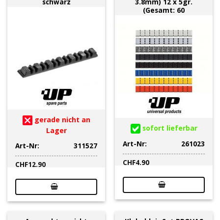
schwarz
3.8mm) 12 x 5gr.
(Gesamt: 60
gerade nicht an
sofort lieferbar
Lager
Art-Nr:
261023
Art-Nr:
311527
CHF
4.90
CHF
12.90