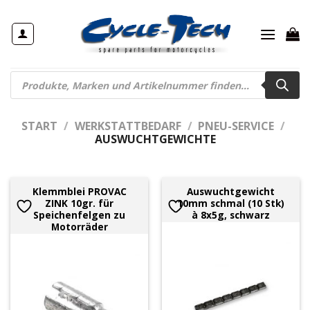
Zum
Inhalt
springen
Products
search
START
/
WERKSTATTBEDARF
/
PNEU-SERVICE
/
AUSWUCHTGEWICHTE
Klemmblei PROVAC
Auswuchtgewicht
ZINK 10gr. für
10mm schmal (10 Stk)
Speichenfelgen zu
à 8x5g, schwarz
Motorräder