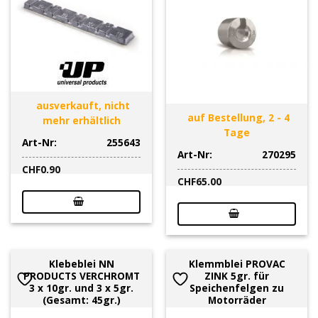
ausverkauft, nicht
auf Bestellung, 2 - 4
mehr erhältlich
Tage
Art-Nr:
255643
Art-Nr:
270295
CHF
0.90
CHF
65.00
Klebeblei NN
Klemmblei PROVAC
PRODUCTS VERCHROMT
ZINK 5gr. für
3 x 10gr. und 3 x 5gr.
Speichenfelgen zu
(Gesamt: 45gr.)
Motorräder