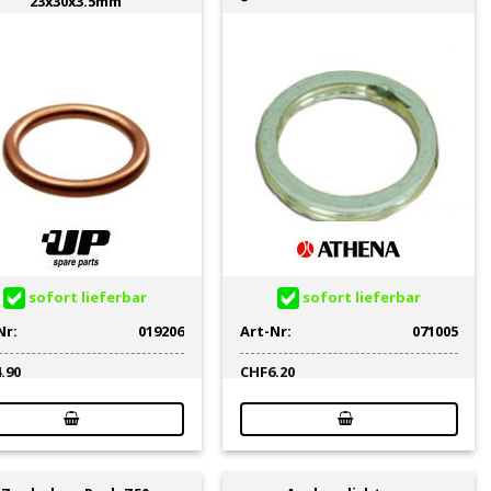
23x30x3.5mm
sofort lieferbar
sofort lieferbar
Nr:
019206
Art-Nr:
071005
4.90
CHF
6.20