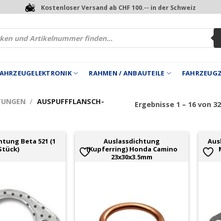
Kostenloser Versand ab CHF 100.-- in der Schweiz
 FAHRZEUGELEKTRONIK
RAHMEN / ANBAUTEILE
FAHRZEUG
TUNGEN
/
AUSPUFFFLANSCH-
Ergebnisse 1 – 16 von 3
htung Beta 521 (1
Auslassdichtung
Aus
Stück)
(Kupferring) Honda Camino
23x30x3.5mm