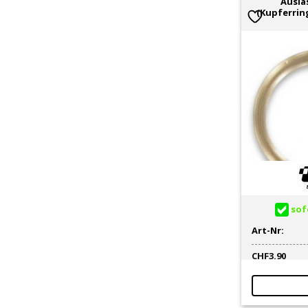
Ausla
(Kupferrin
sofo
Art-Nr:
CHF
3.90