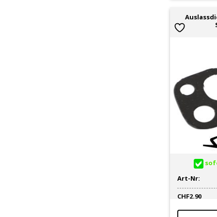
Auslassdi
sofo
Art-Nr:
CHF
2.90