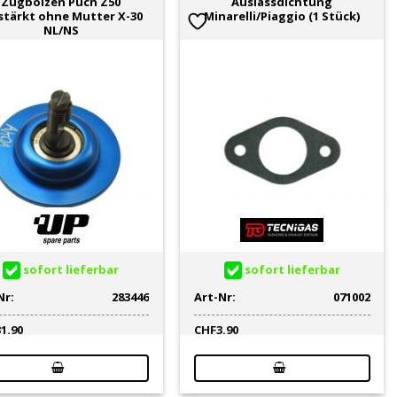
Zugbolzen Puch Z50
Auslassdichtung
stärkt ohne Mutter X-30
Minarelli/Piaggio (1 Stück)
NL/NS
sofort lieferbar
sofort lieferbar
Nr:
283446
Art-Nr:
071002
31.90
CHF
3.90