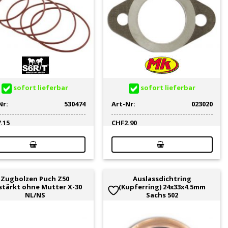
sofort lieferbar
sofort lieferbar
Nr:
530474
Art-Nr:
023020
7.15
CHF
2.90
Zugbolzen Puch Z50
Auslassdichtring
stärkt ohne Mutter X-30
(Kupferring) 24x33x4.5mm
NL/NS
Sachs 502