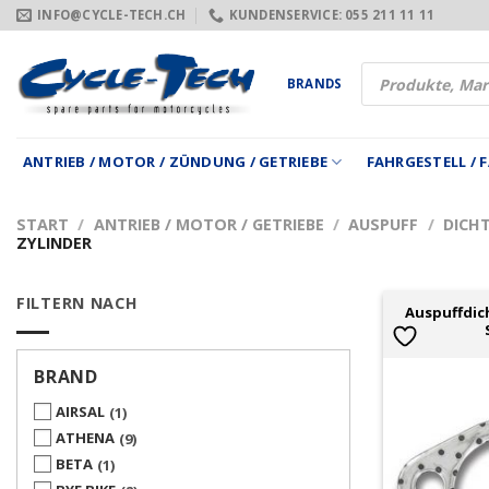
Zum
INFO@CYCLE-TECH.CH
KUNDENSERVICE: 055 211 11 11
Inhalt
springen
Products
BRANDS
search
ANTRIEB / MOTOR / ZÜNDUNG / GETRIEBE
FAHRGESTELL /
START
/
ANTRIEB / MOTOR / GETRIEBE
/
AUSPUFF
/
DICH
ZYLINDER
FILTERN NACH
Auspuffdic
BRAND
AIRSAL
1
ATHENA
9
BETA
1