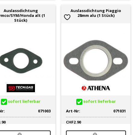
Auslassdichtung
Auslassdichtung Piaggio
ymco/SYM/Honda alt (1
28mm alu (1 Stück)
Stück)
sofort lieferbar
sofort lieferbar
Nr:
071003
Art-Nr:
071031
3.90
CHF
2.90