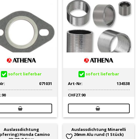
sofort lieferbar
sofort lieferbar
Nr:
071031
Art-Nr:
134538
2.90
CHF
27.90
Auslassdichtung
Auslassdichtung Minarelli
pferring) Honda Camino
26mm Alu rund (1 Stück)