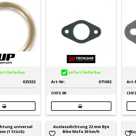
rt lieferbar
sofort lieferbar
025332
Art-Nr:
071002
Art-
CHF
3.90
CHF
htung universal
Auslassdichtung 22 mm Bye
mm (1 Stück)
Bike Mofa 30 km/h
(Ku