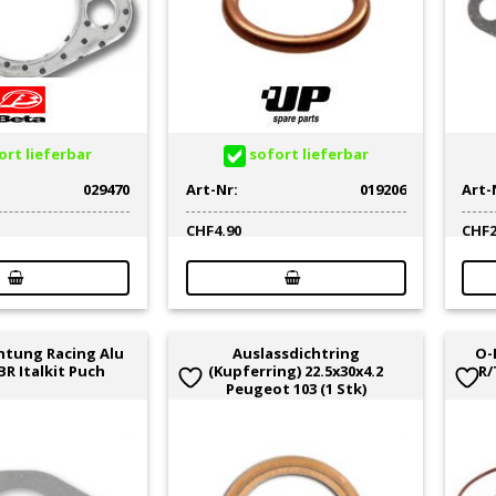
rt lieferbar
sofort lieferbar
029470
Art-Nr:
019206
Art-
CHF
4.90
CHF
htung Racing Alu
Auslassdichtring
O-
R Italkit Puch
(Kupferring) 22.5x30x4.2
R/
Peugeot 103 (1 Stk)