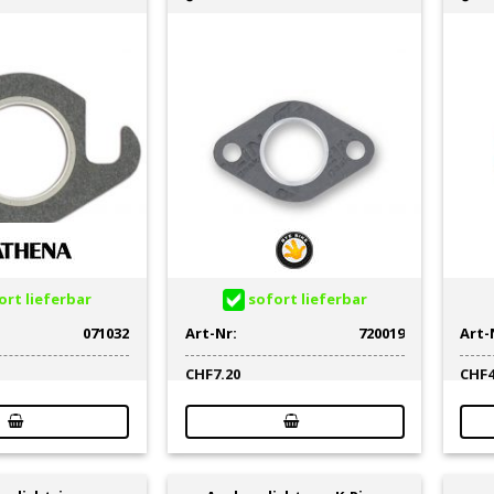
rt lieferbar
sofort lieferbar
071032
Art-Nr:
720019
Art-
CHF
7.20
CHF