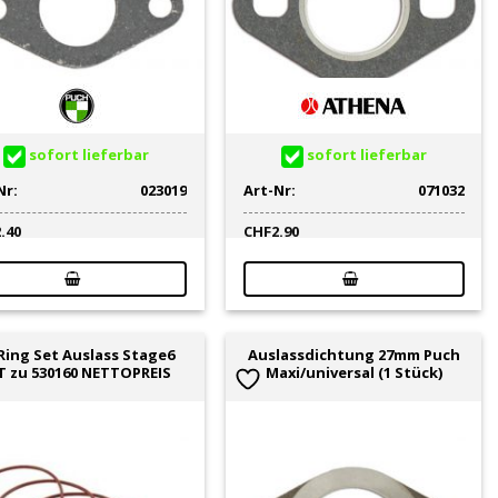
sofort lieferbar
sofort lieferbar
Nr:
023019
Art-Nr:
071032
2.40
CHF
2.90
Ring Set Auslass Stage6
Auslassdichtung 27mm Puch
T zu 530160 NETTOPREIS
Maxi/universal (1 Stück)