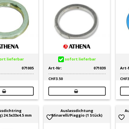
rt lieferbar
sofort lieferbar
071005
Art-Nr:
071039
Art-
CHF
3.50
CHF
ssdichtring
Auslassdichtung
Au
g) 24.5x33x4.5 mm
Minarelli/Piaggio (1 Stück)