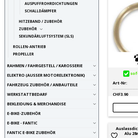
AUSPUFFROHRDICHTUNGEN
SCHALLDÄMPFER
HITZEBAND / ZUBEHÖR
ZUBEHÖR
SEKUNDÄRLUFTSYSTEM (SLS)
ROLLEN-ANTRIEB
PROPELLER
RAHMEN / FAHRGESTELL / KAROSSERIE
sofo
ELEKTRO (AUSSER MOTORELEKTRONIK)
Art-Nr:
FAHRZEUG ZUBEHÖR / ANBAUTEILE
WERKSTATTBEDARF
CHF
3.90
BEKLEIDUNG & MERCHANDISE
E-BIKE-ZUBEHÖR
E-BIKE - FANTIC
Auslassdic
FANTIC E-BIKE ZUBEHÖR
Alu 28