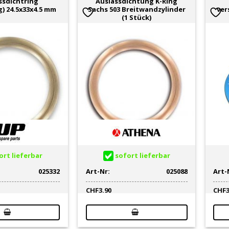
ssdichtring
Auslassdichtung K-Ring
g) 24.5x33x4.5 mm
Sachs 503 Breitwandzylinder
ver
(1 Stück)
rt lieferbar
sofort lieferbar
025332
Art-Nr:
025088
Art-
CHF
3.90
CHF