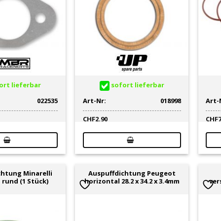
rt lieferbar
sofort lieferbar
022535
Art-Nr:
018998
Art-
CHF
2.90
CHF
chtung Minarelli
Auspuffdichtung Peugeot
 rund (1 Stück)
horizontal 28.2 x 34.2 x 3.4mm
ver