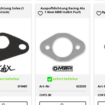
chtung Solex (1
Auspuffdichtung Racing Alu
Stück)
1.0mm MBR Italkit Puch
K
rt lieferbar
sofort lieferbar
019401
Art-Nr:
022535
Art-
CHF
5.90
CHF