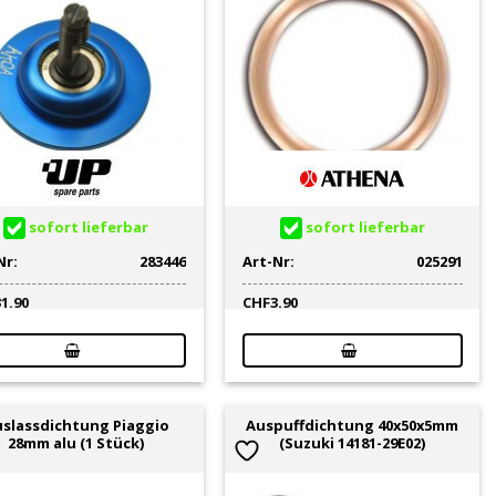
sofort lieferbar
sofort lieferbar
Nr:
283446
Art-Nr:
025291
31.90
CHF
3.90
slassdichtung Piaggio
Auspuffdichtung 40x50x5mm
28mm alu (1 Stück)
(Suzuki 14181-29E02)