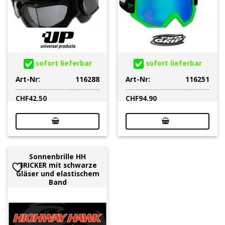
sofort lieferbar
sofort lieferbar
Art-Nr:
116288
Art-Nr:
116251
CHF
42.50
CHF
94.90
Sonnenbrille HH
TRICKER mit schwarze
Gläser und elastischem
Band