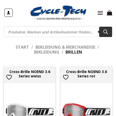
Zum
Inhalt
springen
Products
search
START
/
BEKLEIDUNG & MERCHANDISE
/
BEKLEIDUNG
/
BRILLEN
Cross-Brille NOEND 3.6
Cross-Brille NOEND 3.6
Series weiss
Series rot