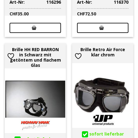
Art-Nr:
116296
Art-Nr:
116370
CHF
35.00
CHF
72.50
Brille HH RED BARRON
Brille Retro Air Force
in Schwarz mit
klar chrom
getöntem und flachem
Glas
sofort lieferbar