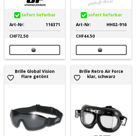
sofort lieferbar
sofort lieferbar
Art-Nr:
116371
Art-Nr:
HH02-916
CHF
72.50
CHF
44.50
Brille Global Vision
Brille Retro Air Force
Flare getönt
klar, schwarz