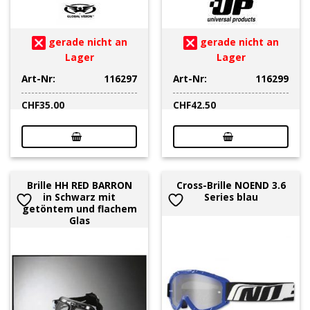
gerade nicht an
gerade nicht an
Lager
Lager
Art-Nr:
116297
Art-Nr:
116299
CHF
35.00
CHF
42.50
Brille HH RED BARRON
Cross-Brille NOEND 3.6
in Schwarz mit
Series blau
getöntem und flachem
Glas