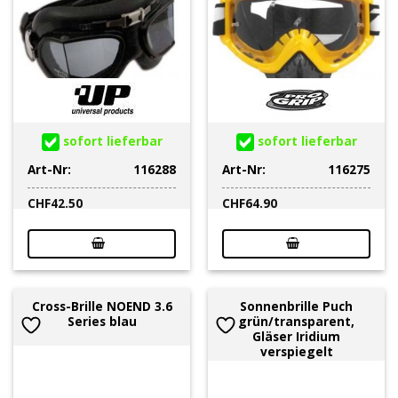
sofort lieferbar
sofort lieferbar
Art-Nr:
116288
Art-Nr:
116275
CHF
42.50
CHF
64.90
Cross-Brille NOEND 3.6
Sonnenbrille Puch
Series blau
grün/transparent,
Gläser Iridium
verspiegelt