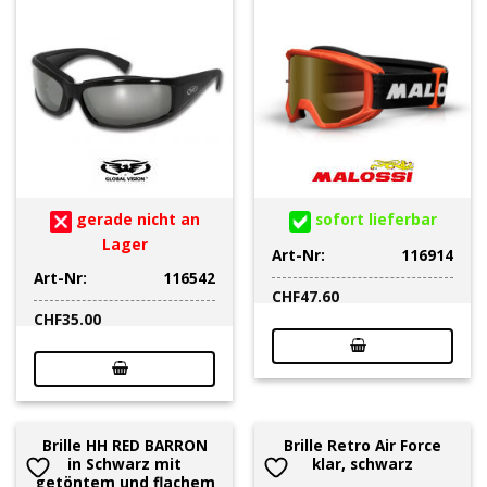
gerade nicht an
sofort lieferbar
Lager
Art-Nr:
116914
Art-Nr:
116542
CHF
47.60
CHF
35.00
Brille HH RED BARRON
Brille Retro Air Force
in Schwarz mit
klar, schwarz
getöntem und flachem