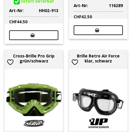
sofort lieferbar
Art-Nr:
116289
Art-Nr:
HH02-913
CHF
42.50
CHF
44.50
Cross-Brille Pro Grip
Brille Retro Air Force
grün/schwarz
klar, schwarz