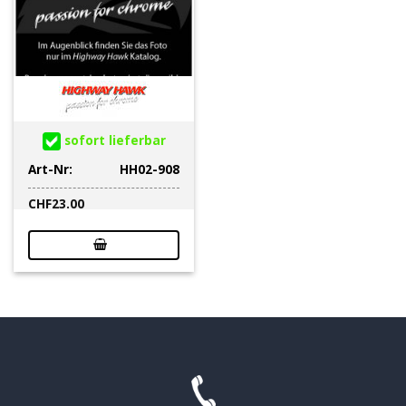
sofort lieferbar
Art-Nr:
HH02-908
CHF
23.00