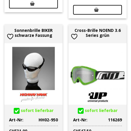
war:
ist:
CHF59.90
CHF30.06.
Sonnenbrille BIKER
Cross-Brille NOEND 3.6
schwarze Fassung
Series grün
sofort lieferbar
sofort lieferbar
Art-Nr:
HH02-950
Art-Nr:
116269
CHF
31.00
CHF
47.50