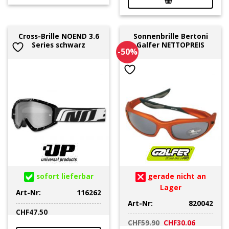
Cross-Brille NOEND 3.6
Sonnenbrille Bertoni
Series schwarz
Galfer NETTOPREIS
-50%
sofort lieferbar
gerade nicht an
Lager
Art-Nr:
116262
Art-Nr:
820042
CHF
47.50
Ursprünglicher
Aktueller
CHF
59.90
CHF
30.06
Preis
Preis