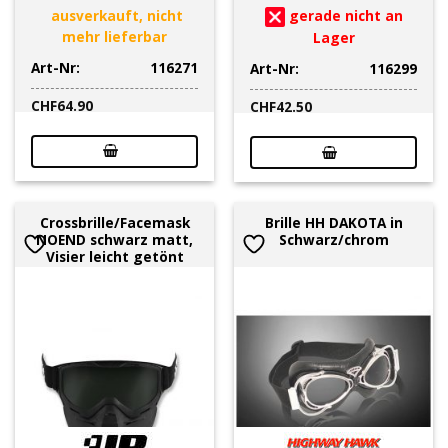
ausverkauft, nicht
gerade nicht an
mehr lieferbar
Lager
Art-Nr:
116271
Art-Nr:
116299
CHF
64.90
CHF
42.50
Crossbrille/Facemask
Brille HH DAKOTA in
NOEND schwarz matt,
Schwarz/chrom
Visier leicht getönt