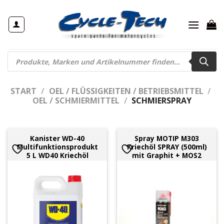
Zum
Inhalt
springen
Products
search
START
/
OEL / FLÜSSIGKEITEN / BETRIEBSMITTEL
/
OEL / SCHMIERMITTEL
/
SCHMIERSPRAY
Kanister WD-40
Spray MOTIP M303
Multifunktionsprodukt
Kriechöl SPRAY (500ml)
5 L WD40 Kriechöl
mit Graphit + MOS2