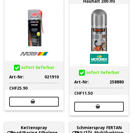
Hauhalt 200 ml
sofort lieferbar
sofort lieferbar
Art-Nr:
021910
Art-Nr:
258880
CHF
25.90
CHF
11.50
Kettenspray
Schmierspray FERTAN
Road/Racing Silkolene
MULITÖL Multifunktion