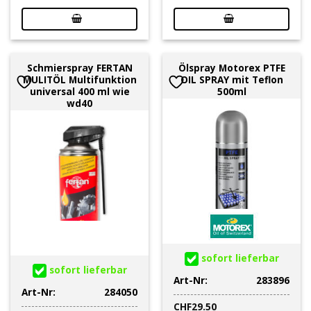
Schmierspray FERTAN
Ölspray Motorex PTFE
MULITÖL Multifunktion
OIL SPRAY mit Teflon
universal 400 ml wie
500ml
wd40
sofort lieferbar
sofort lieferbar
Art-Nr:
283896
Art-Nr:
284050
CHF
29.50