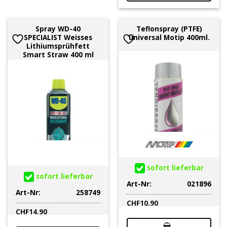
Spray WD-40
Teflonspray (PTFE)
SPECIALIST Weisses
universal Motip 400ml.
Lithiumsprühfett
Smart Straw 400 ml
sofort lieferbar
sofort lieferbar
Art-Nr:
021896
Art-Nr:
258749
CHF
10.90
CHF
14.90