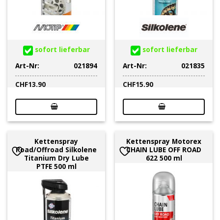
sofort lieferbar
sofort lieferbar
Art-Nr:
021894
Art-Nr:
021835
CHF
13.90
CHF
15.90
Kettenspray
Kettenspray Motorex
Road/Offroad Silkolene
CHAIN LUBE OFF ROAD
Titanium Dry Lube
622 500 ml
PTFE 500 ml