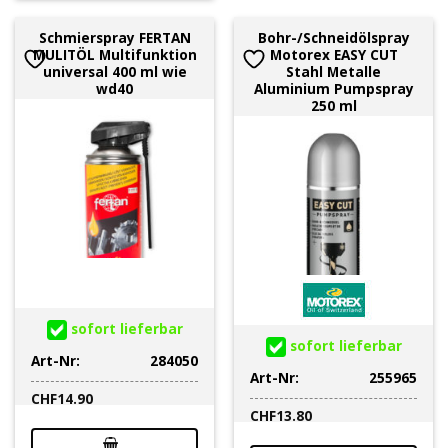
Schmierspray FERTAN
Bohr-/Schneidölspray
MULITÖL Multifunktion
Motorex EASY CUT
universal 400 ml wie
Stahl Metalle
wd40
Aluminium Pumpspray
250 ml
sofort lieferbar
sofort lieferbar
Art-Nr:
284050
Art-Nr:
255965
CHF
14.90
CHF
13.80