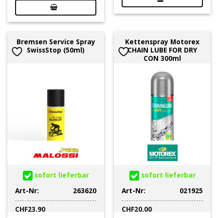
Bremsen Service Spray
Kettenspray Motorex
SwissStop (50ml)
CHAIN LUBE FOR DRY
CON 300ml
sofort lieferbar
sofort lieferbar
Art-Nr:
263620
Art-Nr:
021925
CHF
23.90
CHF
20.00