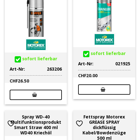
sofort lieferbar
sofort lieferbar
Art-Nr:
021925
Art-Nr:
263206
CHF
20.00
CHF
26.50
Spray WD-40
Fettspray Motorex
Multifunktionsprodukt
GREASE SPRAY
Smart Straw 400 ml
dickflüssig
WD40 Kriechöl
Kabel/Bowdenzüge
500 ml