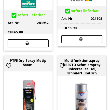
sofort lieferbar
sofort lieferbar
Art-Nr:
021903
Art-Nr:
283952
CHF
15.90
CHF
65.00
PTFE Dry Spray Motip
Multifunktionsspray
500ml
PRESTO Schmierspray
universelles Oel,
schmiert und sch