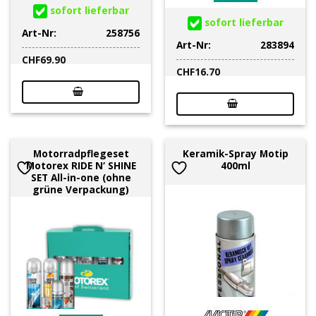
sofort lieferbar
sofort lieferbar
Art-Nr:
258756
Art-Nr:
283894
CHF
69.90
CHF
16.70
Motorradpflegeset
Keramik-Spray Motip
Motorex RIDE N‘ SHINE
400ml
SET All-in-one (ohne
grüne Verpackung)