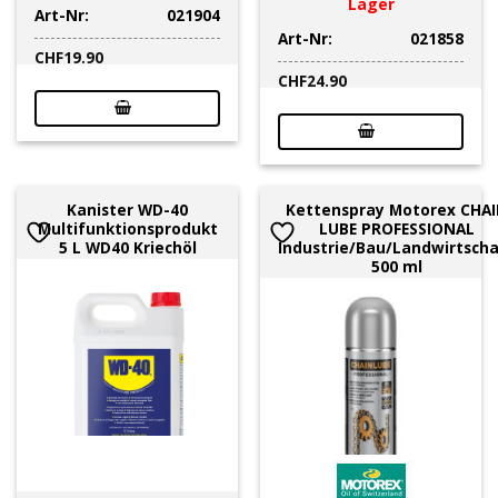
Lager
Art-Nr:
021904
Art-Nr:
021858
CHF
19.90
CHF
24.90
Kanister WD-40
Kettenspray Motorex CHA
Multifunktionsprodukt
LUBE PROFESSIONAL
5 L WD40 Kriechöl
Industrie/Bau/Landwirtscha
500 ml