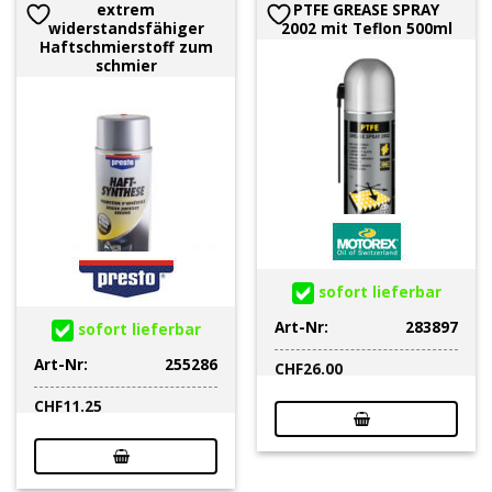
extrem
PTFE GREASE SPRAY
widerstandsfähiger
2002 mit Teflon 500ml
Haftschmierstoff zum
schmier
sofort lieferbar
Art-Nr:
283897
sofort lieferbar
Art-Nr:
255286
CHF
26.00
CHF
11.25