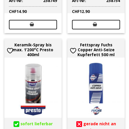
Art-Nr:
258749
Art-Nr:
258754
CHF
14.90
CHF
12.90
Keramik-Spray bis
Fettspray Fuchs
max. 1’200°C Presto
Copper Anti-Seize
400ml
Kupferfett 500 ml
sofort lieferbar
gerade nicht an