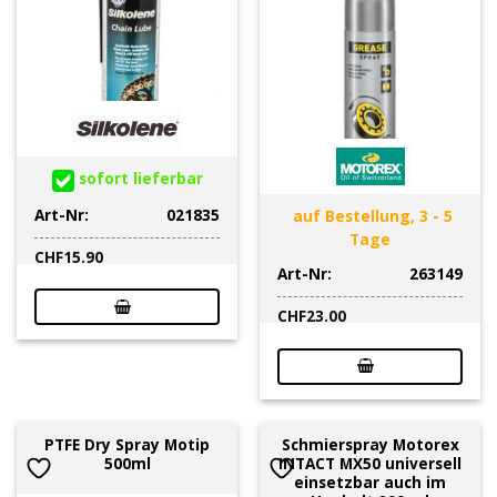
sofort lieferbar
Art-Nr:
021835
auf Bestellung, 3 - 5
Tage
CHF
15.90
Art-Nr:
263149
CHF
23.00
PTFE Dry Spray Motip
Schmierspray Motorex
500ml
INTACT MX50 universell
einsetzbar auch im