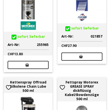
sofort lieferbar
Art-Nr:
021857
sofort lieferbar
Art-Nr:
255965
CHF
27.90
CHF
13.80
Kettenspray Offroad
Fettspray Motorex
Silkolene Chain Lube
GREASE SPRAY
500 ml
dickflüssig
Kabel/Bowdenzüge
500 ml