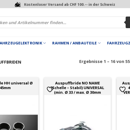
Kostenloser Versand ab CHF 100.-- in der Schweiz
 FAHRZEUGELEKTRONIK
RAHMEN / ANBAUTEILE
FAHRZEUG
Ergebnisse 1 – 16 von 5
FFBRIDEN
de HH universal Ø
Auspuffbride NO NAME
Aus
45mm
(Schelle – Stabil) UNIVERSAL
(min. Ø 33 / max. Ø 30mm
VER