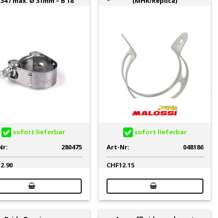
34 / max. Ø 31mm – B 18
(MHR/Replica)
sofort lieferbar
sofort lieferbar
Nr:
280475
Art-Nr:
048186
12.90
CHF
12.15