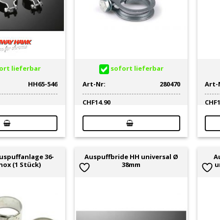
rt lieferbar
sofort lieferbar
HH65-546
Art-Nr:
280470
Art-
CHF
14.90
CHF
Auspuffanlage 36-
Auspuffbride HH universal Ø
A
nox (1 Stück)
38mm
u