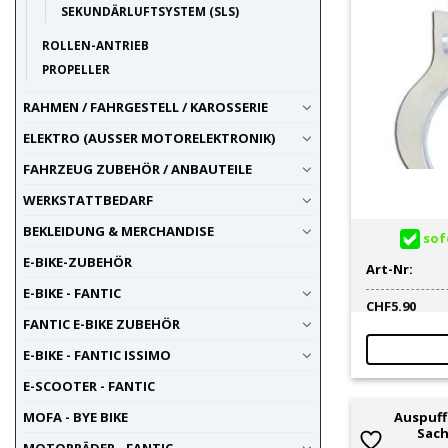
SEKUNDÄRLUFTSYSTEM (SLS)
ROLLEN-ANTRIEB
PROPELLER
RAHMEN / FAHRGESTELL / KAROSSERIE
ELEKTRO (AUSSER MOTORELEKTRONIK)
FAHRZEUG ZUBEHÖR / ANBAUTEILE
WERKSTATTBEDARF
BEKLEIDUNG & MERCHANDISE
sofo
E-BIKE-ZUBEHÖR
Art-Nr:
E-BIKE - FANTIC
CHF
5.90
FANTIC E-BIKE ZUBEHÖR
E-BIKE - FANTIC ISSIMO
E-SCOOTER - FANTIC
MOFA - BYE BIKE
Auspuff
Sach
MOTORRÄDER - FANTIC