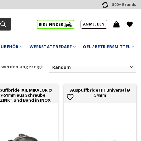
500+ Brands
ANMELDEN
BIKE FINDER
ZUBEHÖR
WERKSTATTBEDARF
OEL / BETRIEBSMITTEL
5 werden angezeigt
puffbride IXIL MIKALOR Ø
Auspuffbride HH universal Ø
47-51mm aus Schraube
54mm
ZINKT und Band in INOX