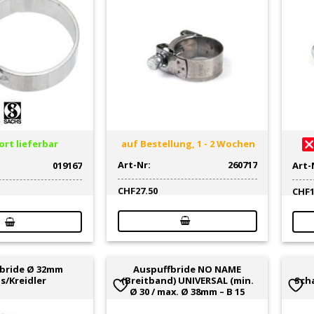
rt lieferbar
auf Bestellung, 1 - 2 Wochen
Art-Nr:
260717
019167
Art-
CHF
27.50
CHF
bride Ø 32mm
Auspuffbride NO NAME
s/Kreidler
(Breitband) UNIVERSAL (min.
Sch
Ø 30 / max. Ø 38mm – B 15