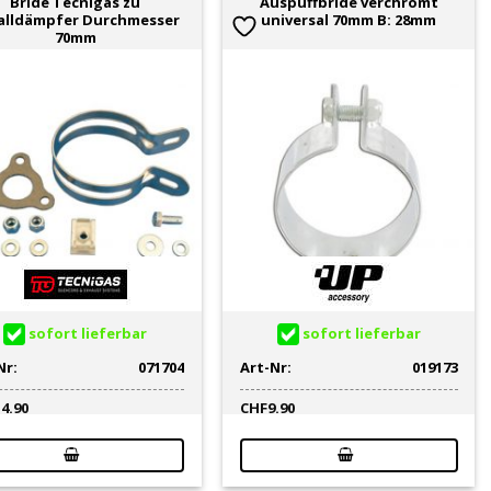
Bride Tecnigas zu
Auspuffbride verchromt
alldämpfer Durchmesser
universal 70mm B: 28mm
70mm
sofort lieferbar
sofort lieferbar
Nr:
071704
Art-Nr:
019173
14.90
CHF
9.90