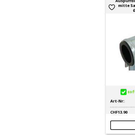
Auspuffb
mitte S
sofo
Art-Nr:
CHF
13.90