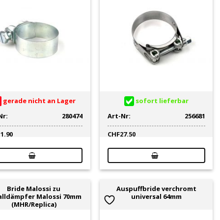
gerade nicht an Lager
sofort lieferbar
Nr:
280474
Art-Nr:
256681
11.90
CHF
27.50
Bride Malossi zu
Auspuffbride verchromt
alldämpfer Malossi 70mm
universal 64mm
(MHR/Replica)