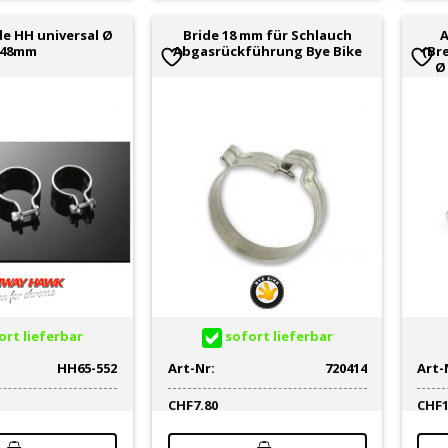
de HH universal Ø
Bride 18 mm für Schlauch
A
48mm
Abgasrückführung Bye Bike
(Br
Ø 
rt lieferbar
sofort lieferbar
HH65-552
Art-Nr:
720414
Art-
CHF
7.80
CHF