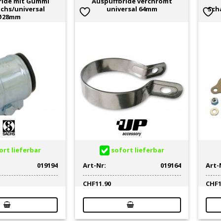
ride mit Gummi
Auspuffbride verchromt
achs/universal
universal 64mm
Sch
Ø28mm
rt lieferbar
sofort lieferbar
019194
Art-Nr:
019164
Art-
CHF
11.90
CHF