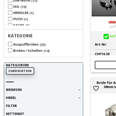
DIN-Norm
13
IXIL
10
KREIDLER
1
PUCH
1
SACHS
5
TECNIGAS
7
KATEGORIE
sofo
UP ACCESSORY
8
UP SPARE PARTS
1
Art-Nr:
Auspuffbriden
55
Briden / Schellen
14
CHF
16.50
KATEGORIEN
ZURÜCKSETZEN
Bride für 
39mm I
BREMSEN
HEBEL
FILTER
KETTENKIT