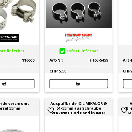
rt lieferbar
sofort lieferbar
116600
Art-Nr:
HH65-5459
Art-
CHF
15.50
CHF
ride verchromt
Auspuffbride IXIL MIKALOR Ø
A
ersal 55mm
51-55mm aus Schraube
(Br
VERZINKT und Band in INOX
Ø 