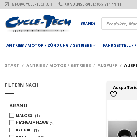
Zum
INFO@CYCLE-TECH.CH
KUNDENSERVICE: 055 211 11 11
Inhalt
springen
Products
BRANDS
search
ANTRIEB / MOTOR / ZÜNDUNG / GETRIEBE
FAHRGESTELL /
START
/
ANTRIEB / MOTOR / GETRIEBE
/
AUSPUFF
/
AUSPU
FILTERN NACH
Auspuffbri
BRAND
MALOSSI
1
HIGHWAY HAWK
5
BYE BIKE
1