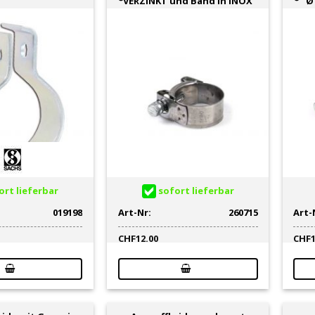
VERZINKT und Band in INOX
Ø 
rt lieferbar
sofort lieferbar
019198
Art-Nr:
260715
Art-
CHF
12.00
CHF