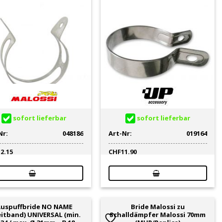
sofort lieferbar
sofort lieferbar
Nr:
048186
Art-Nr:
019164
12.15
CHF
11.90
uspuffbride NO NAME
Bride Malossi zu
eitband) UNIVERSAL (min.
Schalldämpfer Malossi 70mm