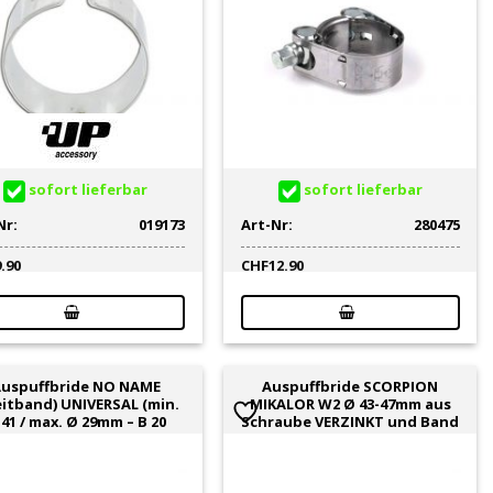
sofort lieferbar
sofort lieferbar
Nr:
019173
Art-Nr:
280475
9.90
CHF
12.90
uspuffbride NO NAME
Auspuffbride SCORPION
eitband) UNIVERSAL (min.
MIKALOR W2 Ø 43-47mm aus
41 / max. Ø 29mm – B 20
Schraube VERZINKT und Band