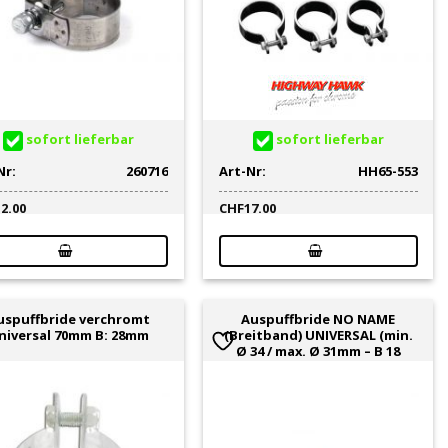
sofort lieferbar
sofort lieferbar
Nr:
260716
Art-Nr:
HH65-553
12.00
CHF
17.00
uspuffbride verchromt
Auspuffbride NO NAME
niversal 70mm B: 28mm
(Breitband) UNIVERSAL (min.
Ø 34 / max. Ø 31mm – B 18