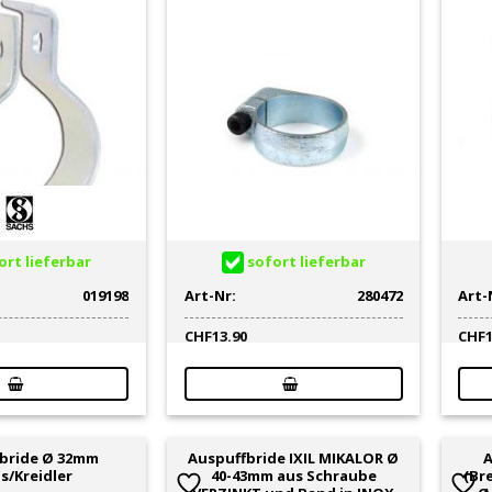
rt lieferbar
sofort lieferbar
019198
Art-Nr:
280472
Art-
CHF
13.90
CHF
bride Ø 32mm
Auspuffbride IXIL MIKALOR Ø
A
s/Kreidler
40-43mm aus Schraube
(Br