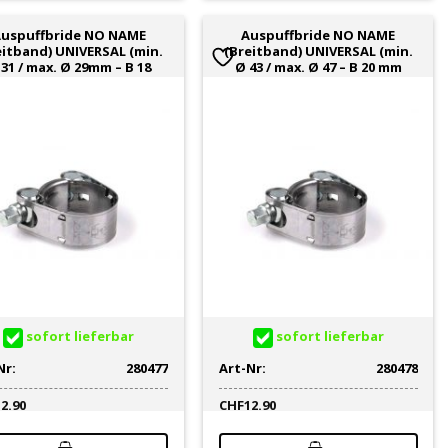
uspuffbride NO NAME
Auspuffbride NO NAME
eitband) UNIVERSAL (min.
(Breitband) UNIVERSAL (min.
31 / max. Ø 29mm – B 18
Ø 43 / max. Ø 47 – B 20 mm
sofort lieferbar
sofort lieferbar
Nr:
280477
Art-Nr:
280478
12.90
CHF
12.90