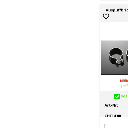
Auspuffbri
sofo
Art-Nr:
CHF
14.00