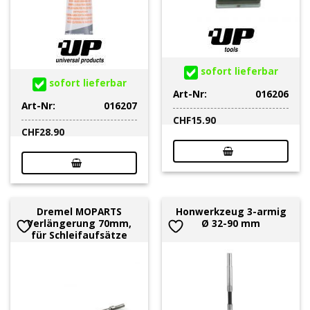
sofort lieferbar
sofort lieferbar
Art-Nr:
016206
Art-Nr:
016207
CHF
15.90
CHF
28.90
Dremel MOPARTS
Honwerkzeug 3-armig
Verlängerung 70mm,
Ø 32-90 mm
für Schleifaufsätze