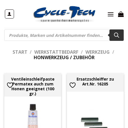
Zum
Inhalt
springen
Products
search
START
/
WERKSTATTBEDARF
/
WERKZEUG
/
HONWERKZEUG / ZUBEHÖR
Ventileinschleifpaste
Ersatzschleiffer zu
Permatex auch zum
Art.Nr. 16205
Honen geeignet (100
gr.)