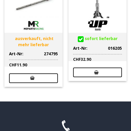
ausverkauft, nicht
sofort lieferbar
mehr lieferbar
Art-Nr:
016205
Art-Nr:
274795
CHF
32.90
CHF
11.90