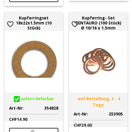
Kupferringset
Kupferring- Set
18x22x1.5mm (10
CENTAURO (100 Stück)
Stück)
Ø 10/16 x 1.5mm
sofort lieferbar
auf Bestellung, 2 - 4
Tage
Art-Nr:
354828
Art-Nr:
253905
CHF
14.90
CHF
29.00