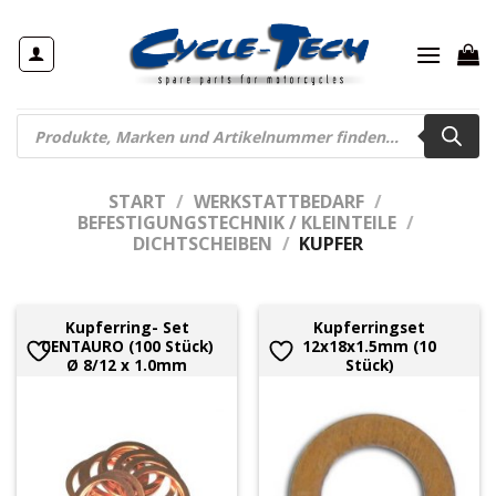
Zum
Inhalt
springen
Products
search
START
/
WERKSTATTBEDARF
/
BEFESTIGUNGSTECHNIK / KLEINTEILE
/
DICHTSCHEIBEN
/
KUPFER
Kupferring- Set
Kupferringset
CENTAURO (100 Stück)
12x18x1.5mm (10
Ø 8/12 x 1.0mm
Stück)