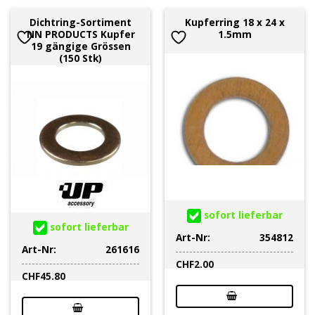
Dichtring-Sortiment
Kupferring 18 x 24 x
NN PRODUCTS Kupfer
1.5mm
19 gängige Grössen
(150 Stk)
sofort lieferbar
sofort lieferbar
Art-Nr:
354812
Art-Nr:
261616
CHF
2.00
CHF
45.80