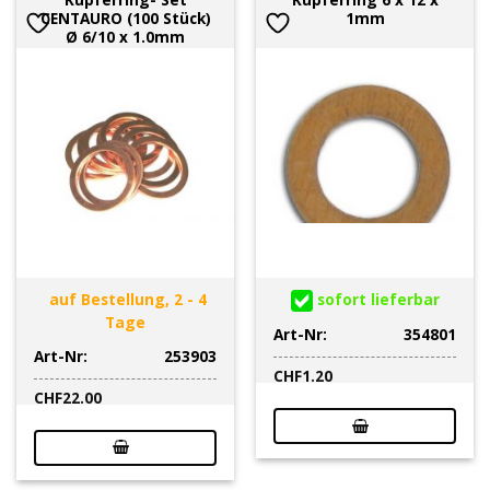
CENTAURO (100 Stück)
1mm
Ø 6/10 x 1.0mm
auf Bestellung, 2 - 4
sofort lieferbar
Tage
Art-Nr:
354801
Art-Nr:
253903
CHF
1.20
CHF
22.00