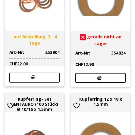
auf Bestellung, 2 - 4
gerade nicht an
Tage
Lager
Art-Nr:
253904
Art-Nr:
354824
CHF
22.00
CHF
12.90
Kupferring- Set
Kupferring 12 x 18 x
CENTAURO (100 Stück)
1.5mm
Ø 10/16 x 1.5mm