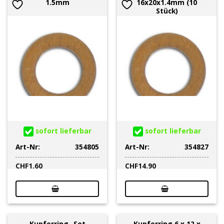
1.5mm
16x20x1.4mm (10
Stück)
sofort lieferbar
sofort lieferbar
Art-Nr:
354805
Art-Nr:
354827
CHF
1.60
CHF
14.90
Kupferring- Set
Kupferring 6 x 12 x