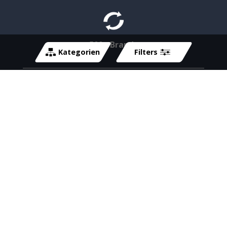
500+ Brands
Kategorien
Filters
Kontakt
info@cycle-tech.ch
Tel:
055 211 11 11
Fax:
055 211 07 00
Cycle-Tech GmbH
Werkstrasse 2d
8630 Rüti