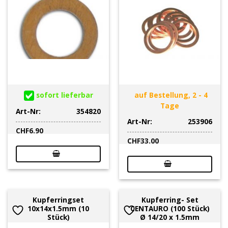
sofort lieferbar
auf Bestellung, 2 - 4
Tage
Art-Nr:
354820
Art-Nr:
253906
CHF
6.90
CHF
33.00
Kupferringset
Kupferring- Set
10x14x1.5mm (10
CENTAURO (100 Stück)
Stück)
Ø 14/20 x 1.5mm