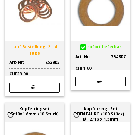
auf Bestellung, 2 - 4
sofort lieferbar
Tage
Art-Nr:
354807
Art-Nr:
253905
CHF
1.60
CHF
29.00
Kupferringset
Kupferring- Set
6x10x1.6mm (10 Stück)
CENTAURO (100 Stück)
Ø 12/16 x 1.5mm