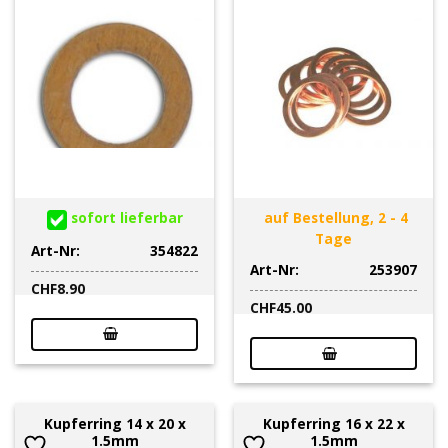
sofort lieferbar
auf Bestellung, 2 - 4
Tage
Art-Nr:
354822
Art-Nr:
253907
CHF
8.90
CHF
45.00
Kupferring 14 x 20 x
Kupferring 16 x 22 x
1.5mm
1.5mm