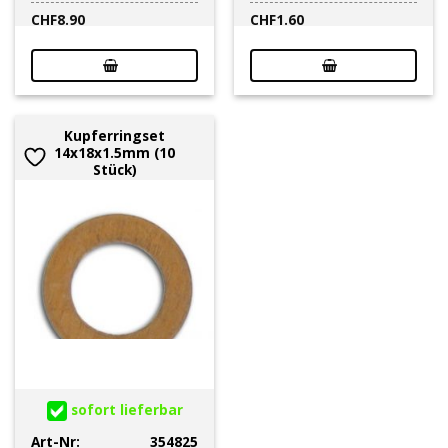
CHF
8.90
CHF
1.60
Kupferringset
14x18x1.5mm (10
Stück)
sofort lieferbar
Art-Nr:
354825