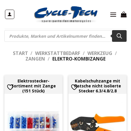
Zum
Inhalt
springen
Products
search
START
/
WERKSTATTBEDARF
/
WERKZEUG
/
ZANGEN
/
ELEKTRO-KOMBIZANGE
Elektrostecker-
Kabelschuhzange mit
Sortiment mit Zange
Ratsche nicht isolierte
(151 Stück)
Stecker 6.3/4.8/2.8