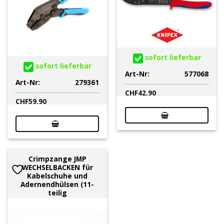
sofort lieferbar
sofort lieferbar
Art-Nr:
577068
Art-Nr:
279361
CHF
42.90
CHF
59.90
Crimpzange JMP
WECHSELBACKEN für
Kabelschuhe und
Adernendhülsen (11-
teilig