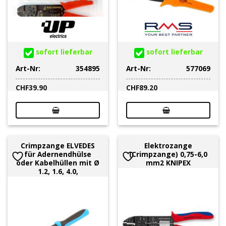
sofort lieferbar
sofort lieferbar
Art-Nr:
354895
Art-Nr:
577069
CHF
39.90
CHF
89.20
Crimpzange ELVEDES
Elektrozange
für Adernendhülse
(Crimpzange) 0,75-6,0
oder Kabelhüllen mit Ø
mm2 KNIPEX
1.2, 1.6, 4.0,