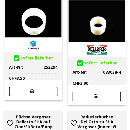
sofort lieferbar
sofort lieferbar
Art-Nr:
252294
Art-Nr:
083038-4
CHF
3.50
CHF
3.90
Büchse Vergaser
Reduzierbüchse
Dellorto SHA auf
DellOrto zu SHA
Ciao/SI/Beta/Pony
Vergaser (Innen: Ø