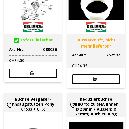
sofort lieferbar
ausverkauft, nicht
mehr lieferbar
Art-Nr:
083036
Art-Nr:
252592
CHF
4.50
CHF
4.35
Büchse Vergaser-
Reduzierbüchse
Ansaugstutzen Pony
DellOrto zu SHA (Innen:
Cross + GTX
Ø 20mm / Aussen: Ø
21mm) auch zu Bing