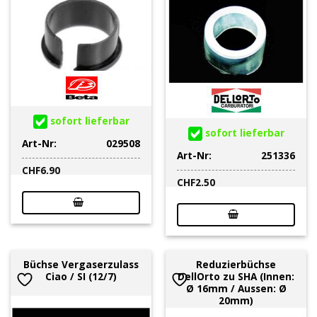
sofort lieferbar
sofort lieferbar
Art-Nr:
029508
Art-Nr:
251336
CHF
6.90
CHF
2.50
Büchse Vergaserzulass
Reduzierbüchse
Ciao / SI (12/7)
DellOrto zu SHA (Innen:
Ø 16mm / Aussen: Ø
20mm)