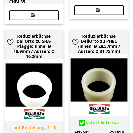
CHF
4.35
Reduzierbüchse
Reduzierbüchse
DellOrto zu SHA-
DellOrto zu PHBL
Piaggio (Inne: Ø
(Innen: Ø 28.57mm /
18.9mm / Aussen: Ø
Aussen: Ø 31.75mm)
16.2mm
sofort lieferbar
auf Bestellung, 2 - 3
Art-Nr:
251854