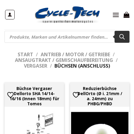
Zum
Inhalt
springen
Products
search
START
/
ANTRIEB / MOTOR / GETRIEBE
/
ANSAUGTRAKT / GEMISCHAUFBEREITUNG
/
VERGASER
/
BÜCHSEN (ANSCHLUSS)
Büchse Vergaser
Reduzierbüchse
Dellorto SHA 14/14-
DellOrto (Ø i. 21mm /
16/16 (Innen 18mm) für
a. 24mm) zu
Tomos
PHBG/PHBD