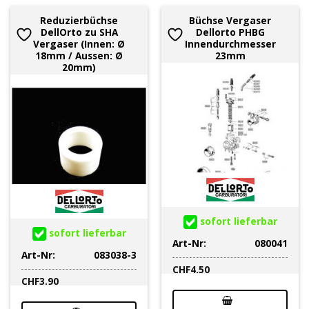
Reduzierbüchse
Büchse Vergaser
DellOrto zu SHA
Dellorto PHBG
Vergaser (Innen: Ø
Innendurchmesser
18mm / Aussen: Ø
23mm
20mm)
sofort lieferbar
sofort lieferbar
Art-Nr:
080041
Art-Nr:
083038-3
CHF
4.50
CHF
3.90