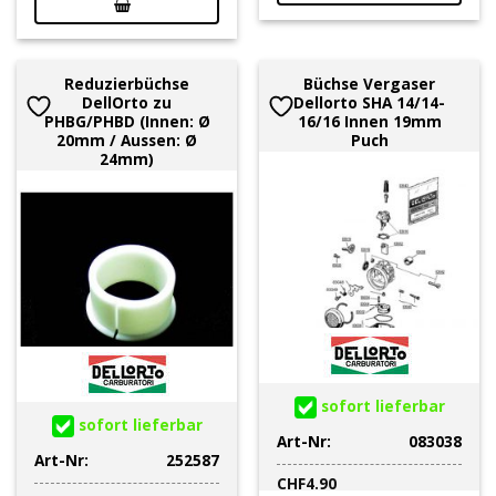
Reduzierbüchse
Büchse Vergaser
DellOrto zu
Dellorto SHA 14/14-
PHBG/PHBD (Innen: Ø
16/16 Innen 19mm
20mm / Aussen: Ø
Puch
24mm)
sofort lieferbar
sofort lieferbar
Art-Nr:
083038
Art-Nr:
252587
CHF
4.90