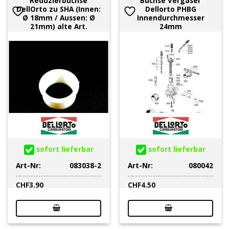
Reduzierbüchse
Büchse Vergaser
DellOrto zu SHA (Innen:
Dellorto PHBG
Ø 18mm / Aussen: Ø
Innendurchmesser
21mm) alte Art.
24mm
sofort lieferbar
sofort lieferbar
Art-Nr:
083038-2
Art-Nr:
080042
CHF
3.90
CHF
4.50