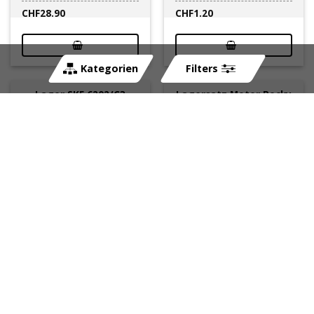
CHF
28.90
CHF
1.20
Kategorien
Filters
Lager SKF 6202/C3
Lagersatz Motor Pocky
(15x35x11)
NML
sofort lieferbar
sofort lieferbar
Art-Nr:
091378
Art-Nr:
143.190.001