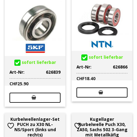
sofort lieferbar
sofort lieferbar
Art-Nr:
626866
Art-Nr:
626839
CHF
18.40
CHF
25.90
Kurbelwellenlager-Set
Kugellager
PUCH zu X30 NL-
Kurbelwelle Puch X30,
NS/Sport (links und
ZA50, Sachs 502 3-Gang
rechts)
mit Metallkäfig