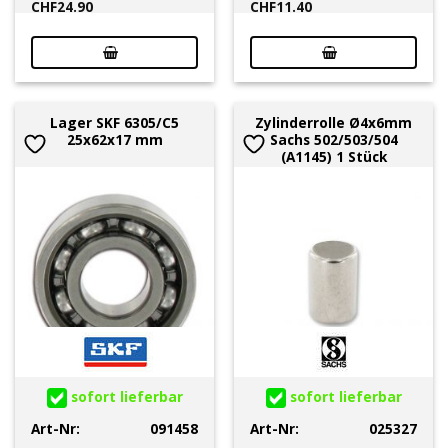
CHF
24.90
CHF
11.40
Lager SKF 6305/C5
Zylinderrolle Ø4x6mm
25x62x17 mm
Sachs 502/503/504
(A1145) 1 Stück
sofort lieferbar
sofort lieferbar
Art-Nr:
091458
Art-Nr:
025327