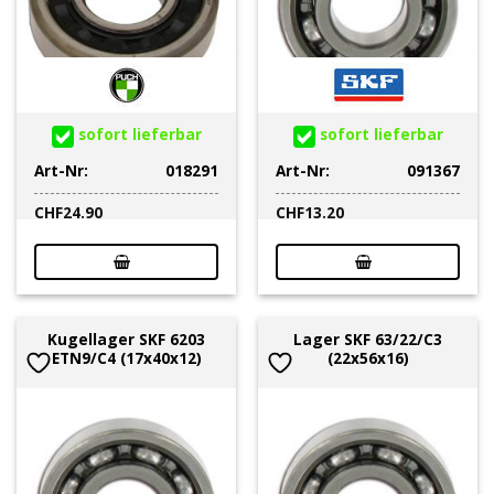
sofort lieferbar
sofort lieferbar
Art-Nr:
018291
Art-Nr:
091367
CHF
24.90
CHF
13.20
Kugellager SKF 6203
Lager SKF 63/22/C3
ETN9/C4 (17x40x12)
(22x56x16)