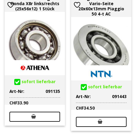
Honda X8r links/rechts
Vario-Seite
(25x56x12) 1 Stück
20x60x13mm Piaggio
50 4-t AC
sofort lieferbar
sofort lieferbar
Art-Nr:
091135
Art-Nr:
091443
CHF
33.90
CHF
34.50