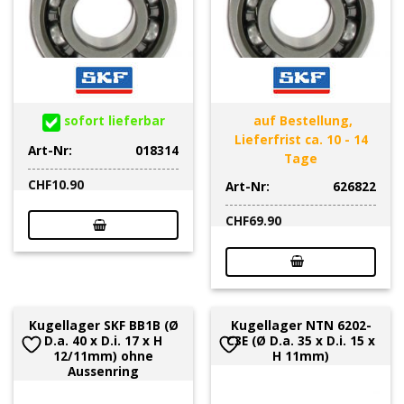
sofort lieferbar
auf Bestellung,
Lieferfrist ca. 10 - 14
Art-Nr:
018314
Tage
CHF
10.90
Art-Nr:
626822
CHF
69.90
Kugellager SKF BB1B (Ø
Kugellager NTN 6202-
D.a. 40 x D.i. 17 x H
C3E (Ø D.a. 35 x D.i. 15 x
12/11mm) ohne
H 11mm)
Aussenring