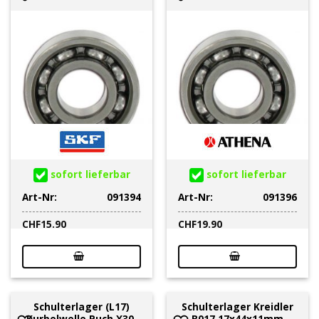
sofort lieferbar
sofort lieferbar
Art-Nr:
091394
Art-Nr:
091396
CHF
15.90
CHF
19.90
Schulterlager (L17)
Schulterlager Kreidler
Kurbelwelle Puch X30,
B017 17x44x11mm