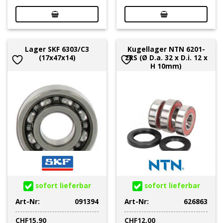
Lager SKF 6303/C3
Kugellager NTN 6201-
(17x47x14)
2RS (Ø D.a. 32 x D.i. 12 x
H 10mm)
sofort lieferbar
sofort lieferbar
Art-Nr:
091394
Art-Nr:
626863
CHF
15.90
CHF
12.00