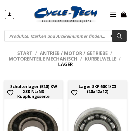
Zum
Inhalt
springen
Products
search
START
/
ANTRIEB / MOTOR / GETRIEBE
/
MOTORENTEILE MECHANISCH
/
KURBELWELLE
/
LAGER
Schulterlager (E20) KW
Lager SKF 6004/C3
X30 NL/NS
(20x42x12)
Kupplungsseite