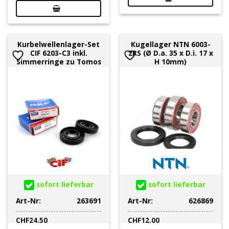
Kurbelwellenlager-Set
Kugellager NTN 6003-
CIF 6203-C3 inkl.
2RS (Ø D.a. 35 x D.i. 17 x
Simmerringe zu Tomos
H 10mm)
sofort lieferbar
sofort lieferbar
Art-Nr:
263691
Art-Nr:
626869
CHF
24.50
CHF
12.00