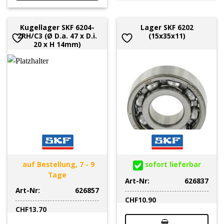
Kugellager SKF 6204-
Lager SKF 6202
2RH/C3 (Ø D.a. 47 x D.i.
(15x35x11)
20 x H 14mm)
auf Bestellung, 7 - 9
sofort lieferbar
Tage
Art-Nr:
626837
Art-Nr:
626857
CHF
10.90
CHF
13.70