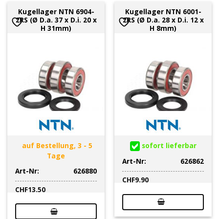
Kugellager NTN 6904-
Kugellager NTN 6001-
2RS (Ø D.a. 37 x D.i. 20 x
2RS (Ø D.a. 28 x D.i. 12 x
H 31mm)
H 8mm)
auf Bestellung, 3 - 5
sofort lieferbar
Tage
Art-Nr:
626862
Art-Nr:
626880
CHF
9.90
CHF
13.50