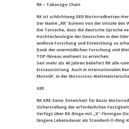
RK – Takasago Chain
RK ist schlichtweg DER Motorradketten-Herste
Der Name „RK“ kommt von der Initiale des 
Die Tatsache, dass die deutsche Sprache v
Hochtechnologie der Deutschen in den 50er 
endlose Forschung und Entwicklung zu erha
Dank der unermüdlichen Forschung und Weit
TOP-Niveau weltweit zu erreichen.
Seit mehr als 40 Jahren beliefert RK alle n
Erstausrüstung. Auch in internationalen Ren
MotoGP, in der Motocross-Weltmeisterschaft
XRE
RK XRE-Serie: Entwickelt für Basis-Motorrad
Sicherstellung der erforderlichen Festigkei
Verfügt über RX-Ringe mit „X“-förmigen Dic
längere Lebensdauer als Standard-O-Ring-K