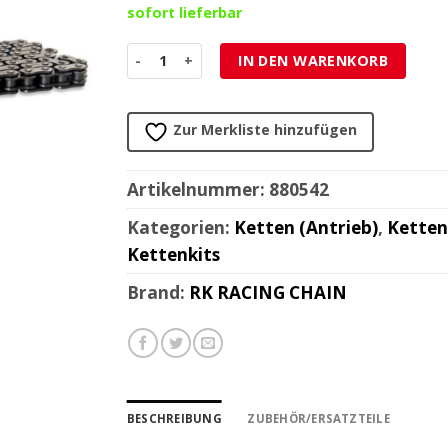
sofort lieferbar
Kette 520 RK 520XRE 120L, XW-Ring, super-verst
IN DEN WARENKORB
Zur Merkliste hinzufügen
Artikelnummer:
880542
Kategorien:
Ketten (Antrieb)
,
Ketten
Kettenkits
Brand:
RK RACING CHAIN
BESCHREIBUNG
ZUBEHÖR/ERSATZTEILE