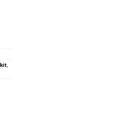
ärkt Menge
kit
,