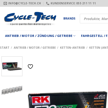
Zum
INFO@CYCLE-TECH.CH
KUNDENSERVICE: 055 211 11 11
Inhalt
springen
Products
BRANDS
search
ANTRIEB / MOTOR / ZÜNDUNG / GETRIEBE
FAHRGESTELL /
START
/
ANTRIEB / MOTOR / GETRIEBE
/
KETTEN-ANTRIEB
/
KETTEN (ANT