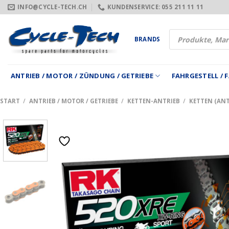
Zum
INFO@CYCLE-TECH.CH
KUNDENSERVICE: 055 211 11 11
Inhalt
springen
Products
BRANDS
search
ANTRIEB / MOTOR / ZÜNDUNG / GETRIEBE
FAHRGESTELL /
START
/
ANTRIEB / MOTOR / GETRIEBE
/
KETTEN-ANTRIEB
/
KETTEN (ANT