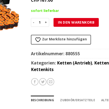
CHF
167.00
sofort lieferbar
Kette 520 RK 520XRE 120L, XW-Ring, super-verst
IN DEN WARENKORB
Zur Merkliste hinzufügen
Artikelnummer:
880555
Kategorien:
Ketten (Antrieb)
,
Ketten
Kettenkits
BESCHREIBUNG
ZUBEHÖR/ERSATZTEILE
ALTE