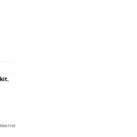
ärkt, DD (orange) Menge
kit
,
RNATIVE