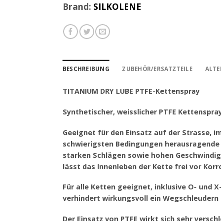
Brand:
SILKOLENE
BESCHREIBUNG
ZUBEHÖR/ERSATZTEILE
ALTE
TITANIUM DRY LUBE PTFE-Kettenspray
Synthetischer, weisslicher PTFE Kettenspra
Geeignet für den Einsatz auf der Strasse, i
schwierigsten Bedingungen herausragende S
starken Schlägen sowie hohen Geschwindigk
lässt das Innenleben der Kette frei vor Korr
Für alle Ketten geeignet, inklusive O- und
verhindert wirkungsvoll ein Wegschleudern 
Der Einsatz von PTFE wirkt sich sehr versc