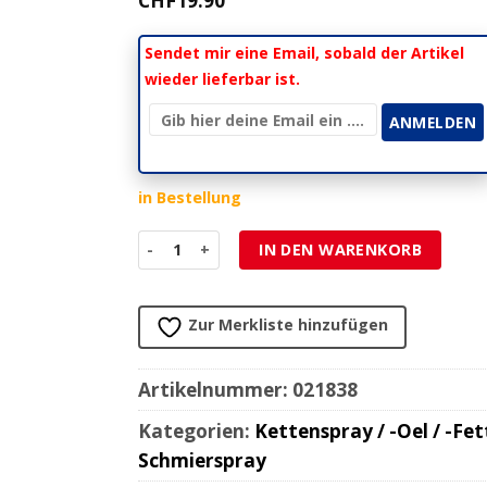
CHF
19.90
Sendet mir eine Email, sobald der Artikel
wieder lieferbar ist.
in Bestellung
Kettenspray Road/Offroad Silkolene Titanium D
IN DEN WARENKORB
Zur Merkliste hinzufügen
Artikelnummer:
021838
Kategorien:
Kettenspray / -Oel / -Fet
Schmierspray