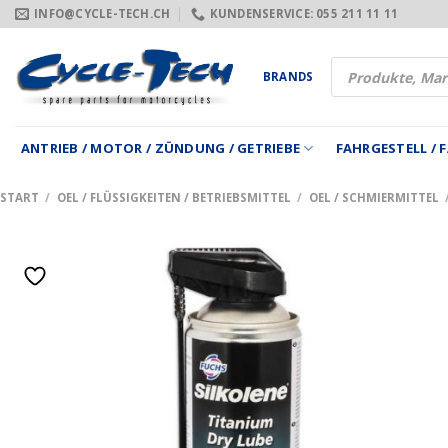
Zum
INFO@CYCLE-TECH.CH
KUNDENSERVICE: 055 211 11 11
Inhalt
springen
Products
BRANDS
search
ANTRIEB / MOTOR / ZÜNDUNG / GETRIEBE
FAHRGESTELL /
START
/
OEL / FLÜSSIGKEITEN / BETRIEBSMITTEL
/
OEL / SCHMIERMITTEL