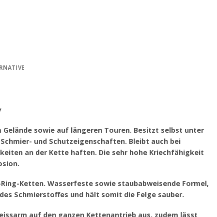
RNATIVE
y
m Gelände sowie auf längeren Touren. Besitzt selbst unter
chmier- und Schutzeigenschaften. Bleibt auch bei
eiten an der Kette haften. Die sehr hohe Kriechfähigkeit
osion.
 X-Ring-Ketten. Wasserfeste sowie staubabweisende Formel,
des Schmierstoffes und hält somit die Felge sauber.
hleissarm auf den ganzen Kettenantrieb aus, zudem lässt