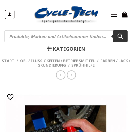
Zum
Inhalt
springen
Products
search
KATEGORIEN
START
/
OEL / FLÜSSIGKEITEN / BETRIEBSMITTEL
/
FARBEN / LACK /
GRUNDIERUNG
/
SPRÜHHILFE