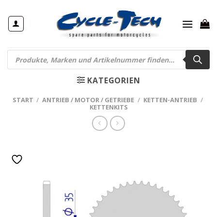
Zum
Inhalt
springen
Products
search
KATEGORIEN
START
/
ANTRIEB / MOTOR / GETRIEBE
/
KETTEN-ANTRIEB
/
KETTENKITS