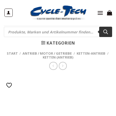
Zum
Inhalt
springen
Products
search
KATEGORIEN
START
/
ANTRIEB / MOTOR / GETRIEBE
/
KETTEN-ANTRIEB
/
KETTEN (ANTRIEB)