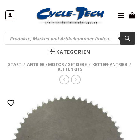
Zum
Inhalt
springen
Products
search
KATEGORIEN
START
/
ANTRIEB / MOTOR / GETRIEBE
/
KETTEN-ANTRIEB
/
KETTENKITS