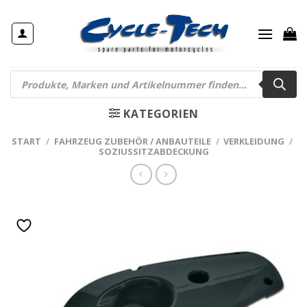
Zum
Inhalt
springen
Products
search
KATEGORIEN
START
/
FAHRZEUG ZUBEHÖR / ANBAUTEILE
/
VERKLEIDUNG
/
SOZIUSSITZABDECKUNG