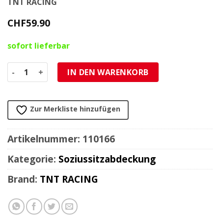
TNT RACING
CHF
59.90
sofort lieferbar
Soziusabdeckung TNT MBK Nitro/Yamaha Aerox schwarz m
IN DEN WARENKORB
Zur Merkliste hinzufügen
Artikelnummer:
110166
Kategorie:
Soziussitzabdeckung
Brand:
TNT RACING