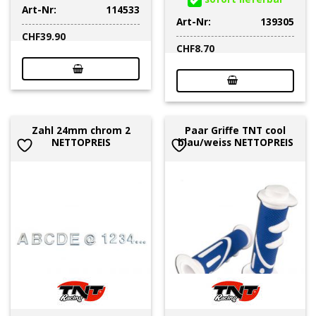
Art-Nr:
114533
Art-Nr:
139305
CHF
39.90
CHF
8.70
Zahl 24mm chrom 2
Paar Griffe TNT cool
NETTOPREIS
blau/weiss NETTOPREIS