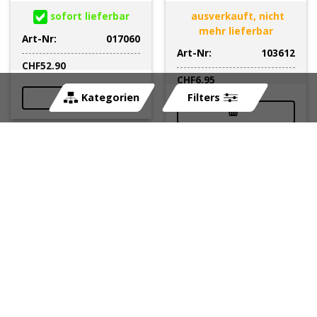
sofort lieferbar
ausverkauft, nicht
mehr lieferbar
Art-Nr:
017060
Art-Nr:
103612
CHF
52.90
CHF
6.95
Kategorien
Filters
Air Intake ovalia weiss
Verkleidungskit 7-
NETTOPREIS
Teilig Derbi Senda
DRD/XTREM 2003 blau