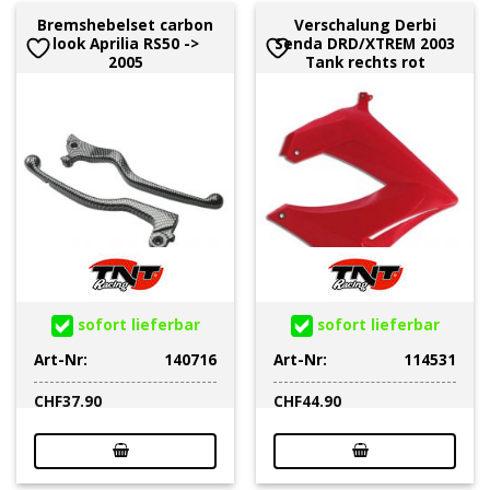
Bremshebelset carbon
Verschalung Derbi
look Aprilia RS50 ->
Senda DRD/XTREM 2003
2005
Tank rechts rot
sofort lieferbar
sofort lieferbar
Art-Nr:
140716
Art-Nr:
114531
CHF
37.90
CHF
44.90