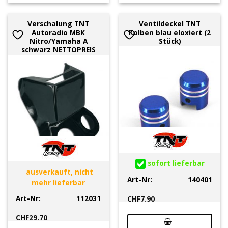
Verschalung TNT
Ventildeckel TNT
Autoradio MBK
Kolben blau eloxiert (2
Nitro/Yamaha A
Stück)
schwarz NETTOPREIS
sofort lieferbar
ausverkauft, nicht
Art-Nr:
140401
mehr lieferbar
Art-Nr:
112031
CHF
7.90
CHF
29.70