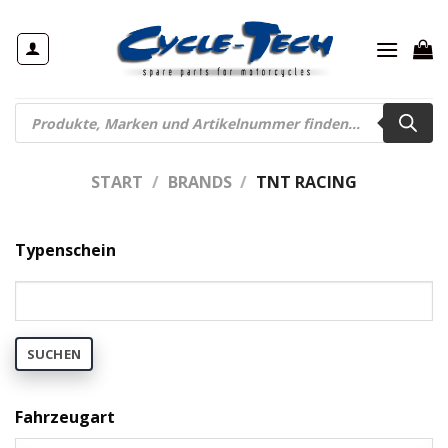
Zum
Inhalt
springen
Products
search
START
/
BRANDS
/
TNT RACING
Typenschein
SUCHEN
Fahrzeugart