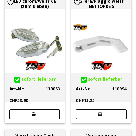
LED chrom/weiss CE
Gilera/Piaggio weiss
(zum kleben)
NETTOPREIS
sofort lieferbar
sofort lieferbar
Art-Nr:
139063
Art-Nr:
110994
CHF
59.90
CHF
13.25
Verschalung Tank
Verlängerung