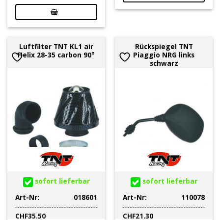
Luftfilter TNT KL1 air
Rückspiegel TNT
Helix 28-35 carbon 90°
Piaggio NRG links
schwarz
sofort lieferbar
sofort lieferbar
Art-Nr:
018601
Art-Nr:
110078
CHF
35.50
CHF
21.30