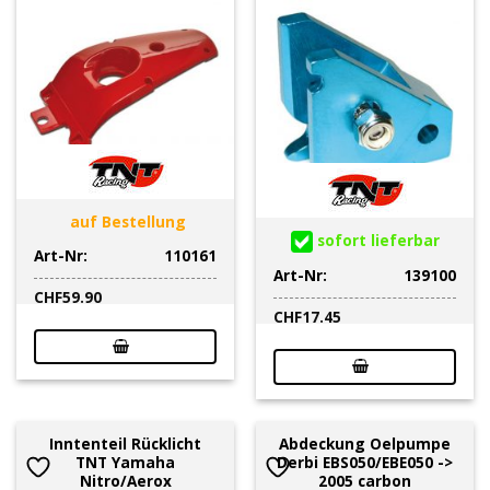
auf Bestellung
sofort lieferbar
Art-Nr:
110161
Art-Nr:
139100
CHF
59.90
CHF
17.45
Inntenteil Rücklicht
Abdeckung Oelpumpe
TNT Yamaha
Derbi EBS050/EBE050 ->
Nitro/Aerox
2005 carbon