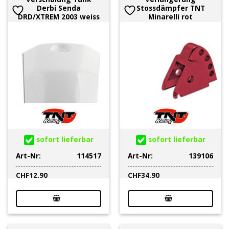
Derbi Senda
Stossdämpfer TNT
DRD/XTREM 2003 weiss
Minarelli rot
sofort lieferbar
sofort lieferbar
Art-Nr:
114517
Art-Nr:
139106
CHF
12.90
CHF
34.90