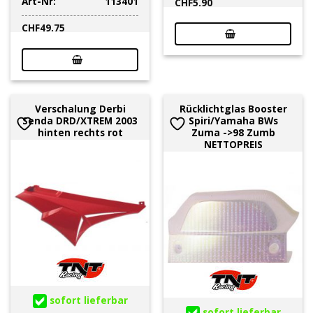
Art-Nr:
113401
CHF
5.90
CHF
49.75
Verschalung Derbi
Rücklichtglas Booster
Senda DRD/XTREM 2003
Spiri/Yamaha BWs
hinten rechts rot
Zuma ->98 Zumb
NETTOPREIS
sofort lieferbar
sofort lieferbar