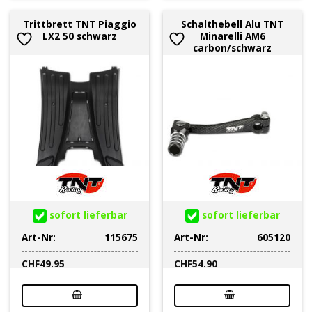
Trittbrett TNT Piaggio
Schalthebell Alu TNT
LX2 50 schwarz
Minarelli AM6
carbon/schwarz
sofort lieferbar
sofort lieferbar
Art-Nr:
115675
Art-Nr:
605120
CHF
49.95
CHF
54.90