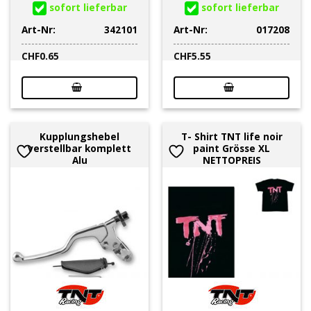
sofort lieferbar
sofort lieferbar
Art-Nr:
342101
Art-Nr:
017208
CHF
0.65
CHF
5.55
Kupplungshebel
T- Shirt TNT life noir
verstellbar komplett
paint Grösse XL
Alu
NETTOPREIS