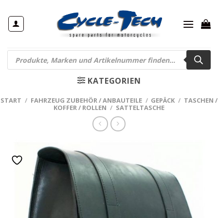
Zum
Inhalt
springen
Products
search
KATEGORIEN
START
/
FAHRZEUG ZUBEHÖR / ANBAUTEILE
/
GEPÄCK
/
TASCHEN /
KOFFER / ROLLEN
/
SATTELTASCHE