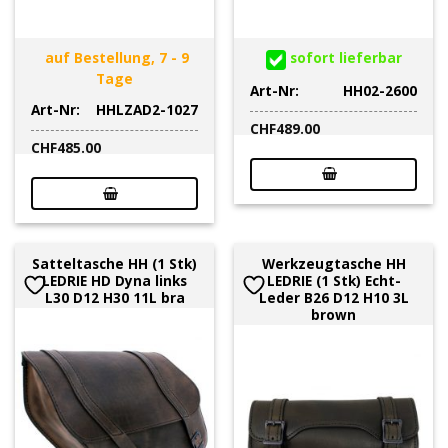
auf Bestellung, 7 - 9
sofort lieferbar
Tage
Art-Nr:
HH02-2600
Art-Nr:
HHLZAD2-1027
CHF
489.00
CHF
485.00
Satteltasche HH (1 Stk)
Werkzeugtasche HH
LEDRIE HD Dyna links
LEDRIE (1 Stk) Echt-
L30 D12 H30 11L bra
Leder B26 D12 H10 3L
brown