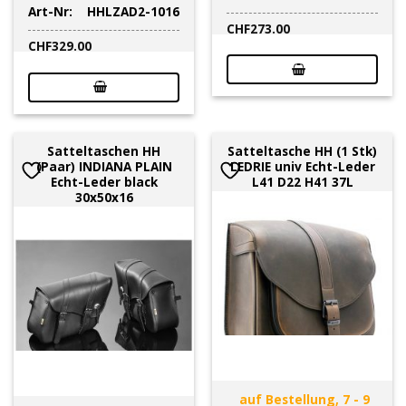
Art-Nr:
HHLZAD2-1016
CHF
273.00
CHF
329.00
Satteltaschen HH
Satteltasche HH (1 Stk)
(Paar) INDIANA PLAIN
LEDRIE univ Echt-Leder
Echt-Leder black
L41 D22 H41 37L
30x50x16
auf Bestellung, 7 - 9