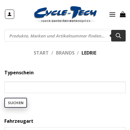
Zum
Inhalt
springen
Products
search
START
/
BRANDS
/
LEDRIE
Typenschein
SUCHEN
Fahrzeugart