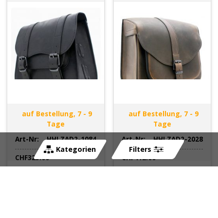
auf Bestellung, 7 - 9
auf Bestellung, 7 - 9
Tage
Tage
Art-Nr:
HHLZAD2-1084
Art-Nr:
HHLZAD2-2028
Kategorien
Filters
CHF
325.00
CHF
412.00
Fronttasche HH (1 Stk)
Satteltasche HH (Paar)