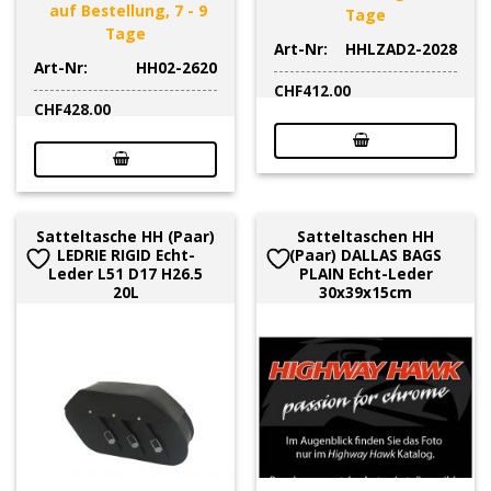
auf Bestellung, 7 - 9
Tage
Tage
Art-Nr:
HHLZAD2-2028
Art-Nr:
HH02-2620
CHF
412.00
CHF
428.00
Satteltasche HH (Paar)
Satteltaschen HH
LEDRIE RIGID Echt-
(Paar) DALLAS BAGS
Leder L51 D17 H26.5
PLAIN Echt-Leder
20L
30x39x15cm