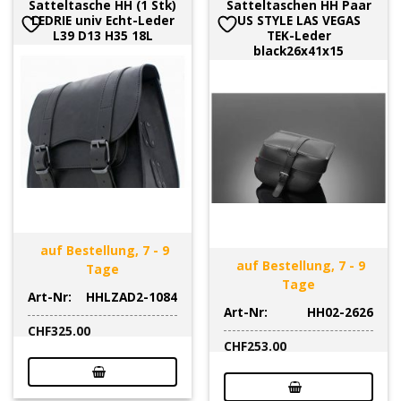
Satteltasche HH (1 Stk)
Satteltaschen HH Paar
LEDRIE univ Echt-Leder
US STYLE LAS VEGAS
L39 D13 H35 18L
TEK-Leder
black26x41x15
auf Bestellung, 7 - 9
auf Bestellung, 7 - 9
Tage
Tage
Art-Nr:
HHLZAD2-1084
Art-Nr:
HH02-2626
CHF
325.00
CHF
253.00