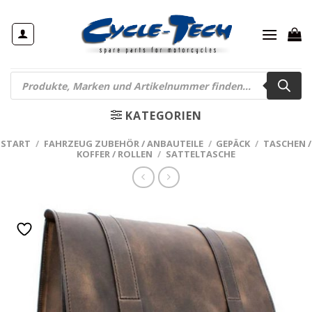
Zum
Inhalt
springen
Products
search
KATEGORIEN
START
/
FAHRZEUG ZUBEHÖR / ANBAUTEILE
/
GEPÄCK
/
TASCHEN /
KOFFER / ROLLEN
/
SATTELTASCHE