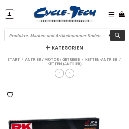
Zum
Inhalt
springen
Products
search
KATEGORIEN
START
/
ANTRIEB / MOTOR / GETRIEBE
/
KETTEN-ANTRIEB
/
KETTEN (ANTRIEB)