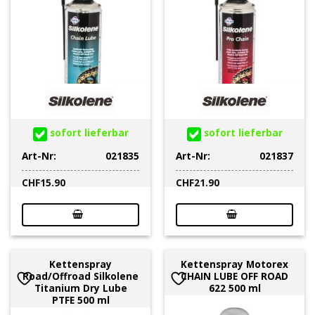
sofort lieferbar
sofort lieferbar
Art-Nr:
021835
Art-Nr:
021837
CHF
15.90
CHF
21.90
Kettenspray
Kettenspray Motorex
Road/Offroad Silkolene
CHAIN LUBE OFF ROAD
Titanium Dry Lube
622 500 ml
PTFE 500 ml