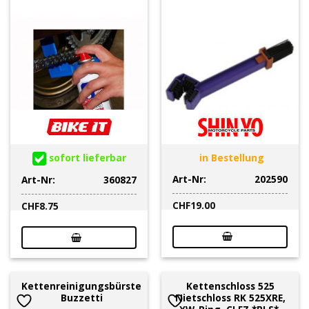
sofort lieferbar
in Bestellung
Art-Nr:
202590
Art-Nr:
360827
CHF
19.00
CHF
8.75
Kettenreinigungsbürste
Kettenschloss 525
Buzzetti
Nietschloss RK 525XRE,