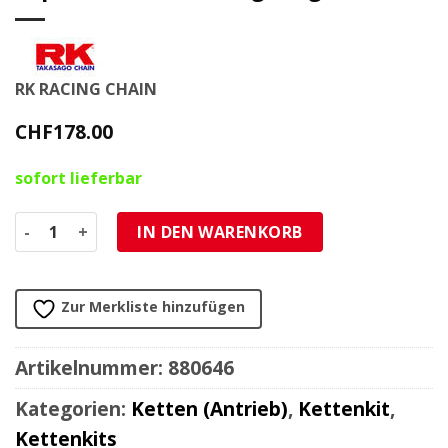
RK RACING CHAIN
CHF
178.00
sofort lieferbar
Kette 525 RK 525XRE 124L, XW-Ring, super-verstärkt, GB (g
IN DEN WARENKORB
Zur Merkliste hinzufügen
Artikelnummer:
880646
Kategorien:
Ketten (Antrieb)
,
Kettenkit
,
Kettenkits