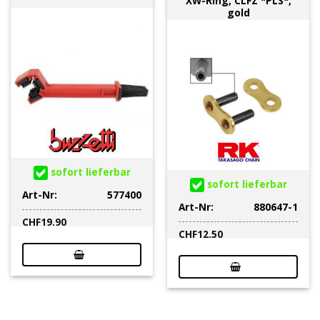
XW-Ring, CLFZ *PLS*,
gold
sofort lieferbar
sofort lieferbar
Art-Nr:
577400
Art-Nr:
880647-1
CHF
19.90
CHF
12.50