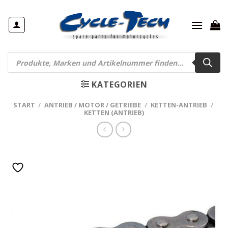
Zum
Inhalt
springen
Products
search
KATEGORIEN
START
/
ANTRIEB / MOTOR / GETRIEBE
/
KETTEN-ANTRIEB
/
KETTEN (ANTRIEB)