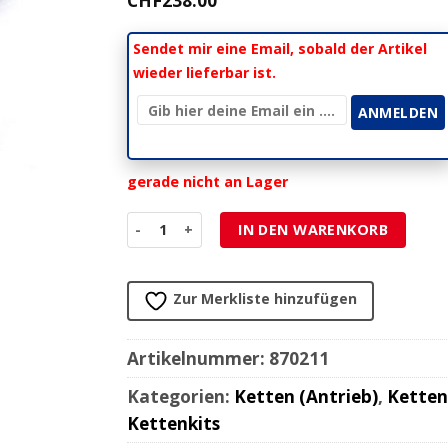
CHF
238.00
Sendet mir eine Email, sobald der Artikel
wieder lieferbar ist.
gerade nicht an Lager
Kette 525 AFAM 525XHR3-B 120L, XS-Ring, ultra-
IN DEN WARENKORB
Zur Merkliste hinzufügen
Artikelnummer:
870211
Kategorien:
Ketten (Antrieb)
,
Ketten
Kettenkits