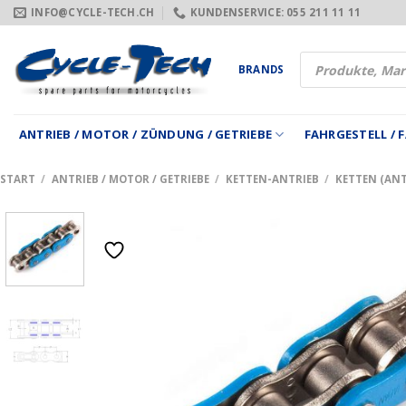
Zum
INFO@CYCLE-TECH.CH
KUNDENSERVICE: 055 211 11 11
Inhalt
springen
Products
BRANDS
search
ANTRIEB / MOTOR / ZÜNDUNG / GETRIEBE
FAHRGESTELL /
START
/
ANTRIEB / MOTOR / GETRIEBE
/
KETTEN-ANTRIEB
/
KETTEN (ANT