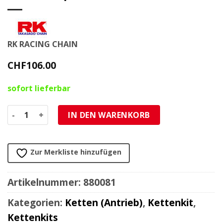
RK RACING CHAIN
CHF
106.00
sofort lieferbar
Kette 428 RK 428KRO 146L, O-Ring, verstärkt plus Menge
IN DEN WARENKORB
Zur Merkliste hinzufügen
Artikelnummer:
880081
Kategorien:
Ketten (Antrieb)
,
Kettenkit
,
Kettenkits