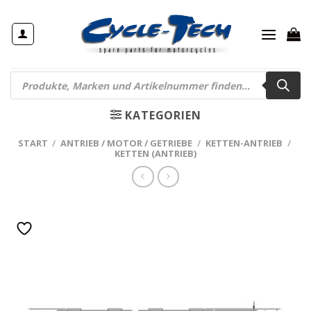
Zum
Inhalt
springen
Products
search
KATEGORIEN
START
/
ANTRIEB / MOTOR / GETRIEBE
/
KETTEN-ANTRIEB
/
KETTEN (ANTRIEB)