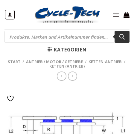
Zum
Inhalt
springen
Products
search
KATEGORIEN
START
/
ANTRIEB / MOTOR / GETRIEBE
/
KETTEN-ANTRIEB
/
KETTEN (ANTRIEB)