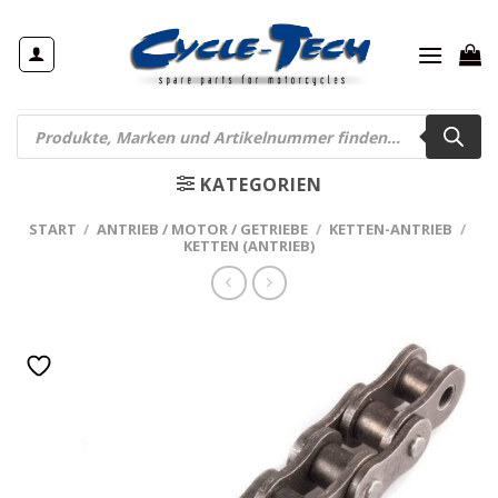
Zum
Inhalt
springen
Products
search
KATEGORIEN
START
/
ANTRIEB / MOTOR / GETRIEBE
/
KETTEN-ANTRIEB
/
KETTEN (ANTRIEB)