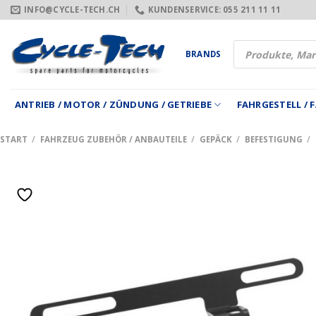
Zum
INFO@CYCLE-TECH.CH
KUNDENSERVICE: 055 211 11 11
Inhalt
springen
Products
BRANDS
search
ANTRIEB / MOTOR / ZÜNDUNG / GETRIEBE
FAHRGESTELL /
START
/
FAHRZEUG ZUBEHÖR / ANBAUTEILE
/
GEPÄCK
/
BEFESTIGUNG
/