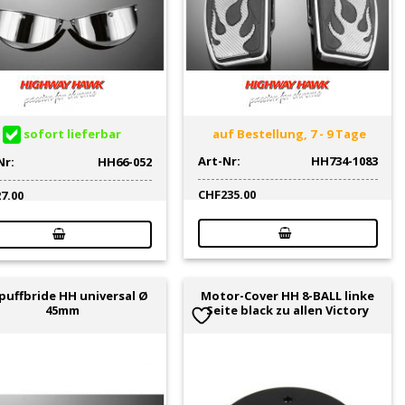
sofort lieferbar
auf Bestellung, 7 - 9 Tage
Art-Nr:
HH734-1083
Nr:
HH66-052
CHF
235.00
27.00
puffbride HH universal Ø
Motor-Cover HH 8-BALL linke
45mm
Seite black zu allen Victory