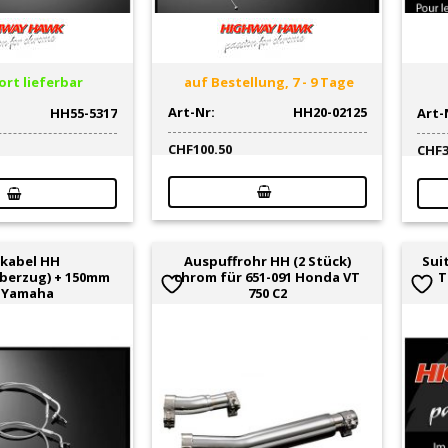
rt lieferbar
auf Bestellung, 7 - 9 Tage
Art-Nr:
HH20-02125
HH55-5317
Art-
CHF
100.50
CHF
kabel HH
Auspuffrohr HH (2 Stück)
Sui
überzug) + 150mm
chrom für 651-091 Honda VT
T
 Yamaha
750 C2