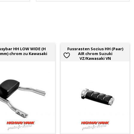
ssybar HH LOW WIDE (H
Fussrasten Sozius HH (Paar)
0mm) chrom zu Kawasaki
AIR chrom Suzuki
VZ/Kawasaki VN