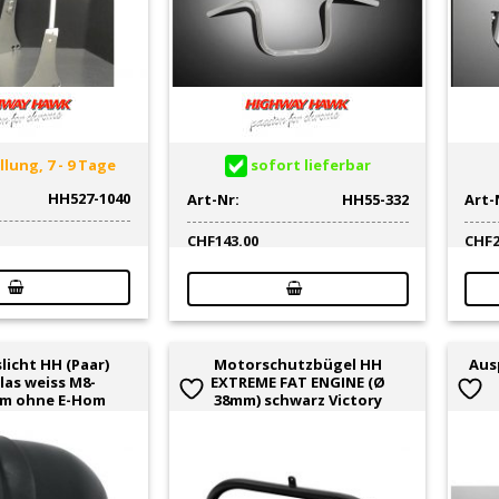
lung, 7 - 9 Tage
sofort lieferbar
HH527-1040
Art-Nr:
HH55-332
Art-
CHF
143.00
CHF
licht HH (Paar)
Motorschutzbügel HH
Aus
las weiss M8-
EXTREME FAT ENGINE (Ø
m ohne E-Hom
38mm) schwarz Victory