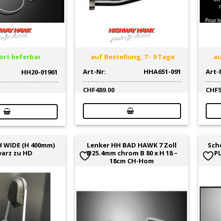
rt lieferbar
auf Bestellung, 7 - 9 Tage
au
Art-Nr:
HHA651-091
Art-
HH20-01961
CHF
489.00
CHF
H WIDE (H 400mm)
Lenker HH BAD HAWK 7 Zoll
Sch
arz zu HD
Ø25.4mm chrom B 80 x H 18 –
P
18cm CH-Hom