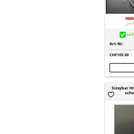
Leder
1
Leerlauf / Standgas
4
Lenker
124
Lenkerende
14
Lenkerendzapfen / -Gewichte
4
sofo
Lenkergewinde
95
Art-Nr:
Lenkerklemmung / Höherlegung
1
Lenkerklemmung mit/für Bride
3
CHF
103.00
Lenkerstummel
6
Lenkervorbau / Riser
12
Luftfilter komplett tuning
4
Luftfilter universell, racing
2
Sissybar H
Luftfilter-Covers / Lufteinlass
8
schw
Luftfiltereinsatz high
1
Performance
modellspezifisch
6
modellspezifisch
5
Motorreiniger
1
Motorschutz/-Protektor
43