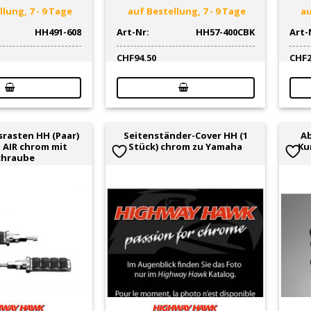
lung, 7 - 9 Tage
auf Bestellung, 7 - 9 Tage
au
HH491-608
Art-Nr:
HH57-400CBK
Art-
CHF
94.50
CHF
srasten HH (Paar)
Seitenständer-Cover HH (1
Ab
l AIR chrom mit
Stück) chrom zu Yamaha
Ku
chraube