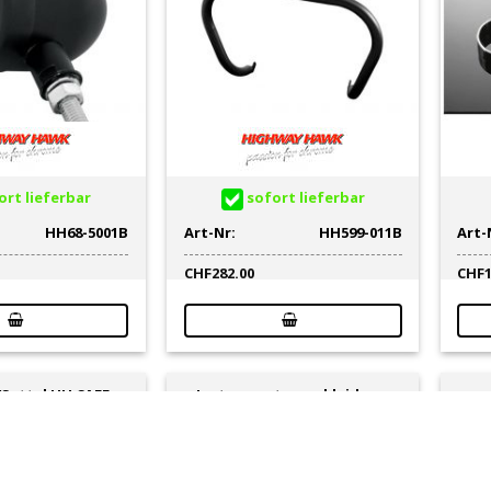
rt lieferbar
sofort lieferbar
HH68-5001B
Art-Nr:
HH599-011B
Art-
CHF
282.00
CHF
Sattel HH CAFE
Instrumentenverkleidung
SIC TYPE 3 TUCK
HH chrom für Ø 48mm Tachos
Gep
OLL FULL