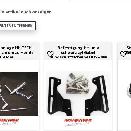
lle Artikel auch anzeigen
FILTER ENTFERNEN
nanlage HH TECH
Befestigung HH univ
Si
m chrom zu Honda
schwarz zyl Gabel
25
H-Hom
Windschutzscheibe HH57-400