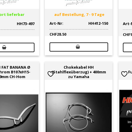
rt lieferbar
auf Bestellung, 7 - 9 Tage
Art-Nr:
HH412-150
HH73-497
Art-
CHF
28.50
CHF
H FAT BANANA Ø
Chokekabel HH
hrom B107xH15-
(Stahlflexüberzug) + 400mm
F
89mm CH-Hom
zu Yamaha