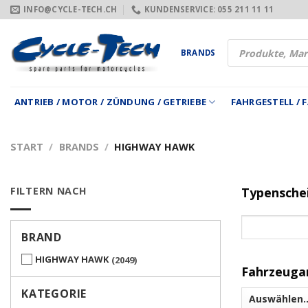
Zum
INFO@CYCLE-TECH.CH
KUNDENSERVICE: 055 211 11 11
Inhalt
springen
Products
BRANDS
search
ANTRIEB / MOTOR / ZÜNDUNG / GETRIEBE
FAHRGESTELL /
START
/
BRANDS
/
HIGHWAY HAWK
FILTERN NACH
Typensche
BRAND
HIGHWAY HAWK
2049
Fahrzeuga
KATEGORIE