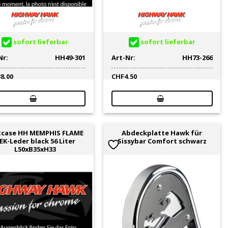
sofort lieferbar
sofort lieferbar
Nr:
HH49-301
Art-Nr:
HH73-266
38.00
CHF
4.50
tcase HH MEMPHIS FLAME
Abdeckplatte Hawk für
EK-Leder black 56 Liter
Sissybar Comfort schwarz
L50xB35xH33