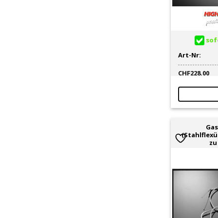
11
Horn / Hupe
10
Horn-Covers
7
Kabelbinder
1
sofo
Kabelschutz / -Protektor
2
Art-Nr:
Kantenschutz
1
Kantenschutz / -Profil
1
CHF
228.00
Kinnschutz / Atemmaske
6
Kotflügel-Bügel / Verlängerung
2
Krümmer / Flammenrohre
2
Kühlergrill
7
Gas
Kühlerprotektor
7
(Stahlflex
Kupplungsdeckelprotektor
2
zu
Kupplungshebel
15
Kupplungshebel-Halter
2
Kupplungskabel
5
lackierte Materialien
1
Lampengitter / Spoiler / Blenden
49
LED-Leuchtmittel
7