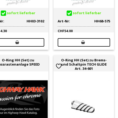
sofort lieferbar
sofort lieferbar
Nr:
HH03-3102
Art-Nr:
HH68-575
14.30
CHF
54.00
O-Ring HH (Set) zu
O-Ring HH (Set) zu Brems-
ussrastenanlage SPEED
und Schaltpin TECH GLIDE
Art. 34-601