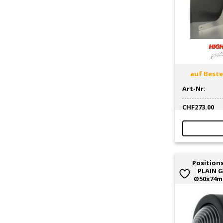
Muttern / Schrauben / Scheiben
2
Oeldruck
1
Pneumarkierstift / Farbe
1
Poliermittel
3
Portemonnaies
1
Positionslichter
11
auf Bestel
Reflektor-Einheit
1
Art-Nr:
Relais Blinker
4
Sattel / Sitzbank
35
CHF
273.00
Sattel-/Seitentaschen/-Koffer
58
Sattelstütze / -Zubehör
4
Satteltasche
1
Sattelüberzug / -Polster
2
Schalter (universal)
1
Positions
PLAIN G
Schalter, Schaltereinheit,
3
Ø50x74m
Killswitch
Schalthebel / Schaltpedal
5
Scheinwerferhalterung
53
Schikanen
4