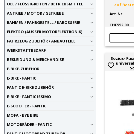
OEL / FLÜSSIGKEITEN / BETRIEBSMITTEL
auf Bestel
Bremsflüssigkeitsbehälter
29
Bremsflüssigkeitsbehälter-
ANTRIEB / MOTOR / GETRIEBE
28
Art-Nr:
Cover
RAHMEN / FAHRGESTELL / KAROSSERIE
CHF
552.00
Bremshebel
16
ELEKTRO (AUSSER MOTORELEKTRONIK)
Bremshebel-Halter
2
Bremsleitungen
29
FAHRZEUG ZUBEHÖR / ANBAUTEILE
Bremsleitungs-Schrauben /
19
WERKSTATTBEDARF
Fittinge
Sozius- Fus
BEKLEIDUNG & MERCHANDISE
Bremspedal
7
universa
S
Briden / Schellen
1
E-BIKE-ZUBEHÖR
Brillen
9
E-BIKE - FANTIC
Chokekabel
32
FANTIC E-BIKE ZUBEHÖR
Chrom
2
E-BIKE - FANTIC ISSIMO
Dezibelkiller
14
Diverse
14
E-SCOOTER - FANTIC
Drehzahl
2
MOFA - BYE BIKE
fahrzeugspezifisch
2
MOTORRÄDER - FANTIC
Filter
13
Flaschen / -Halter
2
FANTIC MOTORRAD ZUBEHÖR