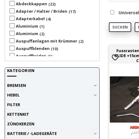
Abdeckkappen
22
Adapter / Halter / Briden
17
Universe
Adapterkabel
4
Aluminium
1
SUCHEN
Aluminium
2
Auspuffanlagen mit Krümmer
2
Auspuffblenden
10
Fussraste
GLIDE +15c
Auspuffbriden
5
C
Auspuffendkappen
1
KATEGORIEN
Auspuffhalterung
6
Befestigungs-Elemente
10
BREMSEN
Benzinfilter
1
Benzinhahnen
1
HEBEL
Benzintank komplett
5
FILTER
Blinker fahrzeugspezifisch
5
KETTENKIT
Blinker universal
90
Blinkerglas
6
ZÜNDKERZEN
Blinkerverlängerung
6
BATTERIE / -LADEGERÄTE
Brems-/Kupplungshebel-Zubehör
3