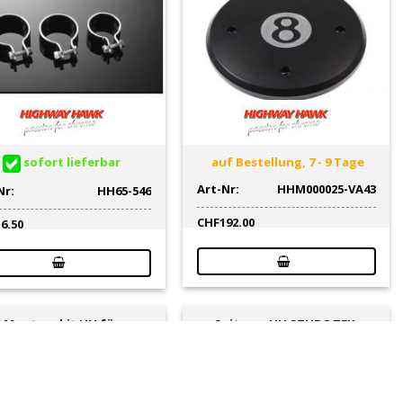
sofort lieferbar
auf Bestellung, 7 - 9 Tage
Art-Nr:
HHM000025-VA43
Nr:
HH65-546
CHF
192.00
16.50
Montagekit HH für
Suitcase HH STUDS TEK-
äckträger FLAT/TUBULAR
Leder für Solo
chrom Suzuki
Racks/Sissybars 24x40x28cm