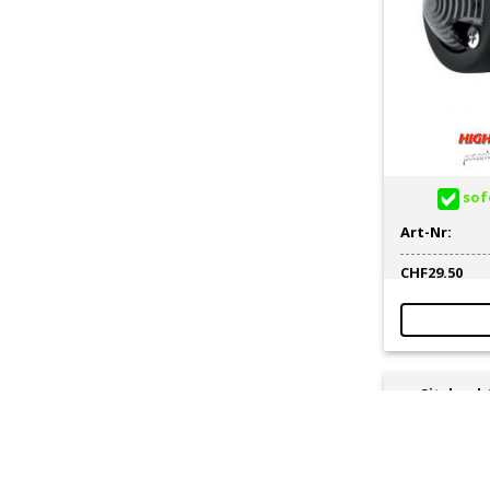
Schlüsselanhänger
4
Schrauben
4
Schutzblech hinten
4
Schutzblech vorne
9
Sechskantmutter
9
Seitenkoffer / -Taschen
16
Sissybar / Rückenlehne
319
sofo
Sissybartasche
3
Sticker / Aufkleber
8
Art-Nr:
Streben / Halterungen
3
CHF
29.50
Stromversorgung / USB
2
Sturzpad / Sturzbügel
43
Suitcase
17
Tacho elektronisch
3
Tachowellen
12
Sitzbank/
RACER CLAS
Tankdeckel
6
N’R
Tankpads / -Covers
3
Tieferlegung
1
Trittbretter