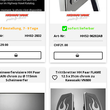
f Bestellung, 7 - 9 Tage
sofort lieferbar
Nr:
HH02-2832
Art-Nr:
HH52-96202AB
529.00
CHF
21.00
einwerfervisiere HH Paar
Trittbretter HH Paar FLAME
LAIN chrom zu Ø 115mm
12.5 x 31cm chrom zu
Scheinwerfer
Kawasaki VN800