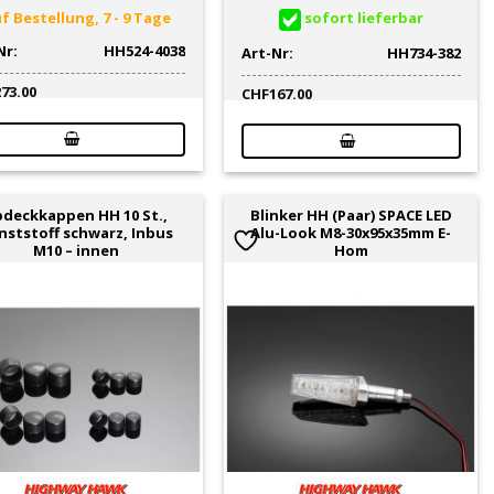
f Bestellung, 7 - 9 Tage
sofort lieferbar
Nr:
HH524-4038
Art-Nr:
HH734-382
273.00
CHF
167.00
deckkappen HH 10 St.,
Blinker HH (Paar) SPACE LED
nststoff schwarz, Inbus
Alu-Look M8-30x95x35mm E-
M10 – innen
Hom