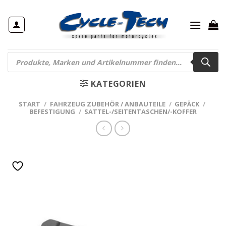
Zum
Inhalt
springen
Products
search
KATEGORIEN
START
/
FAHRZEUG ZUBEHÖR / ANBAUTEILE
/
GEPÄCK
/
BEFESTIGUNG
/
SATTEL-/SEITENTASCHEN/-KOFFER