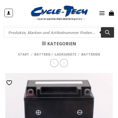
Zum
Inhalt
springen
Products
search
KATEGORIEN
START
/
BATTERIE / -LADEGERÄTE
/
BATTERIEN