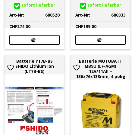
sofort lieferbar
sofort lieferbar
Art-Nr:
680520
Art-Nr:
680333
CHF
274.00
CHF
199.00
Batterie YT7B-BS
Batterie MOTOBATT
SHIDO Lithium Ion
MB9U (LF-AGM)
(LT7B-BS)
12V/11Ah –
136x76x133mm, 4 polig