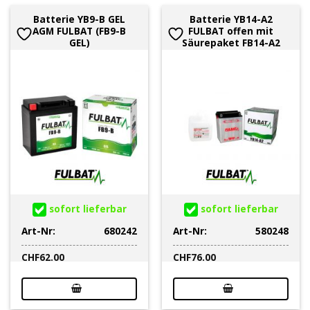
Batterie YB9-B GEL
Batterie YB14-A2
AGM FULBAT (FB9-B
FULBAT offen mit
GEL)
Säurepaket FB14-A2
sofort lieferbar
sofort lieferbar
Art-Nr:
680242
Art-Nr:
580248
CHF
62.00
CHF
76.00