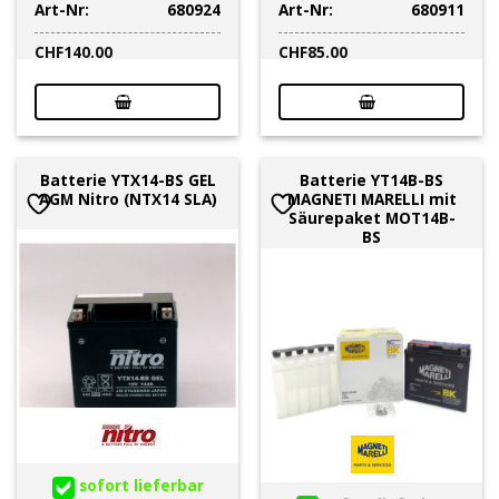
Art-Nr:
680924
Art-Nr:
680911
CHF
140.00
CHF
85.00
Batterie YTX14-BS GEL
Batterie YT14B-BS
AGM Nitro (NTX14 SLA)
MAGNETI MARELLI mit
Säurepaket MOT14B-
BS
sofort lieferbar