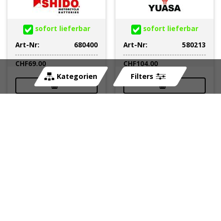
sofort lieferbar
sofort lieferbar
Art-Nr:
680400
Art-Nr:
580213
CHF
69.00
CHF
104.00
Kategorien
Filters
Batterie YT12B-BS
Batterie MOTOBATT
MAGNETI MARELLI mit
MBT9B4 (LF-AGM)
Säurepaket MOT12B-
12V/9Ah –
BS
150x70x104mm