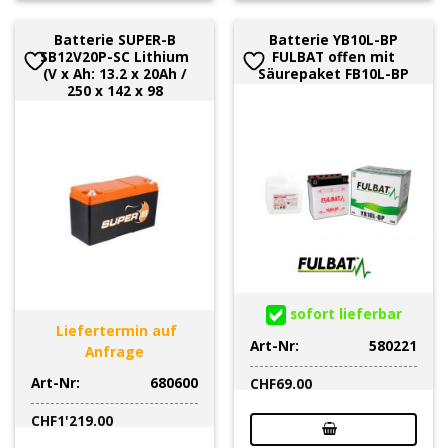
Batterie SUPER-B
Batterie YB10L-BP
SB12V20P-SC Lithium
FULBAT offen mit
(V x Ah: 13.2 x 20Ah /
Säurepaket FB10L-BP
250 x 142 x 98
sofort lieferbar
Liefertermin auf
Art-Nr:
580221
Anfrage
Art-Nr:
680600
CHF
69.00
CHF
1'219.00