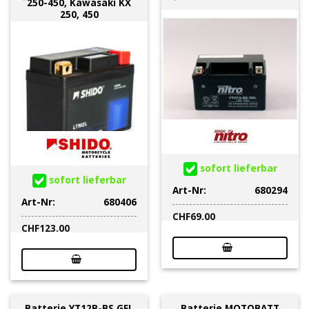
250-450, Kawasaki KX
250, 450
sofort lieferbar
sofort lieferbar
Art-Nr:
680294
Art-Nr:
680406
CHF
69.00
CHF
123.00
Batterie YT12B-BS GEL
Batterie MOTOBATT