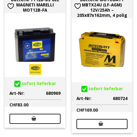
MAGNETI MARELLI
MBTX24U (LF-AGM)
MOT12B-FA
12V/25Ah –
205x87x162mm, 4 polig
sofort lieferbar
sofort lieferbar
Art-Nr:
680969
Art-Nr:
680724
CHF
83.00
CHF
169.00