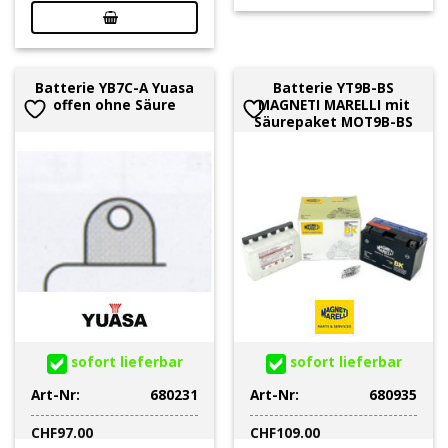
Batterie YB7C-A Yuasa
Batterie YT9B-BS
offen ohne Säure
MAGNETI MARELLI mit
Säurepaket MOT9B-BS
sofort lieferbar
sofort lieferbar
Art-Nr:
680231
Art-Nr:
680935
CHF
97.00
CHF
109.00