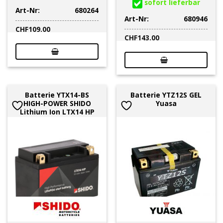
sofort lieferbar
Art-Nr:
680264
Art-Nr:
680946
CHF
109.00
CHF
143.00
Batterie YTX14-BS
Batterie YTZ12S GEL
HIGH-POWER SHIDO
Yuasa
Lithium Ion LTX14 HP