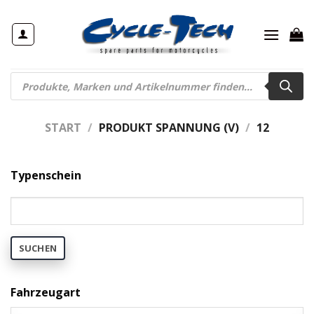
Zum
Inhalt
springen
Products
search
START
/
PRODUKT SPANNUNG (V)
/
12
Typenschein
SUCHEN
Fahrzeugart