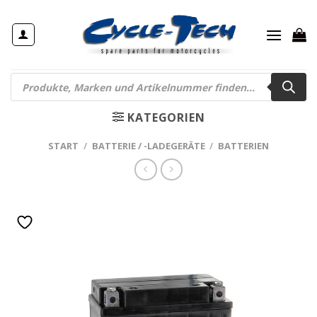
Zum
Inhalt
springen
Products
search
KATEGORIEN
START
/
BATTERIE / -LADEGERÄTE
/
BATTERIEN