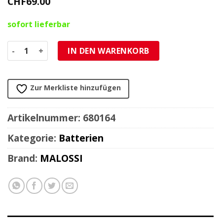
CHF
69.00
sofort lieferbar
Batterie YB9-B GEL Malossi (MB9-B) Menge
IN DEN WARENKORB
Zur Merkliste hinzufügen
Artikelnummer:
680164
Kategorie:
Batterien
Brand:
MALOSSI