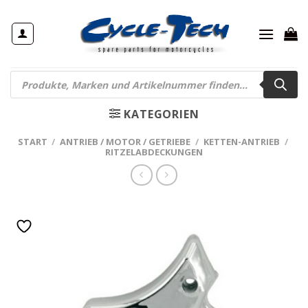
Zum
Inhalt
springen
Products
search
KATEGORIEN
START
/
ANTRIEB / MOTOR / GETRIEBE
/
KETTEN-ANTRIEB
/
RITZELABDECKUNGEN