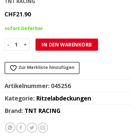
TNT RACING
CHF
21.90
sofort lieferbar
Abdeckung Ritzel Minarelli AM6 chrom Menge
IN DEN WARENKORB
Zur Merkliste hinzufügen
Artikelnummer:
045256
Kategorie:
Ritzelabdeckungen
Brand:
TNT RACING