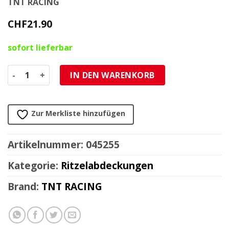
TNT RACING
CHF
21.90
sofort lieferbar
Abdeckung Ritzel Minarelli AM6 blau eloxiert Menge
IN DEN WARENKORB
Zur Merkliste hinzufügen
Artikelnummer:
045255
Kategorie:
Ritzelabdeckungen
Brand:
TNT RACING