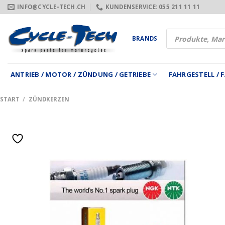
Zum
INFO@CYCLE-TECH.CH
KUNDENSERVICE: 055 211 11 11
Inhalt
springen
Products
BRANDS
search
ANTRIEB / MOTOR / ZÜNDUNG / GETRIEBE
FAHRGESTELL /
START
/
ZÜNDKERZEN