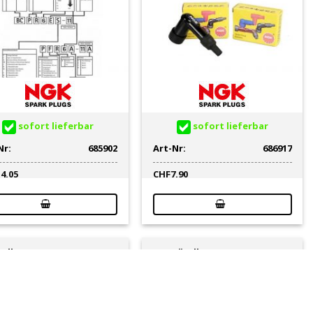
sofort lieferbar
sofort lieferbar
Nr:
685902
Art-Nr:
686917
14.05
CHF
7.90
ndkerze NGK D6EA (7512)
Zündkerze NGK CR8EB