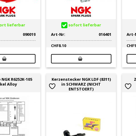
rt lieferbar
sofort lieferbar
090019
Art-Nr:
016401
Art-
CHF
8.10
CHF
 NGK R6252K-105
Kerzenstecker NGK LDF (8311)
kel Alloy
in SCHWARZ (NICHT
ENTSTOERT)