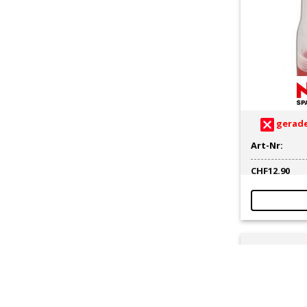
gerade
Art-Nr:
CHF
12.90
Kerzenste