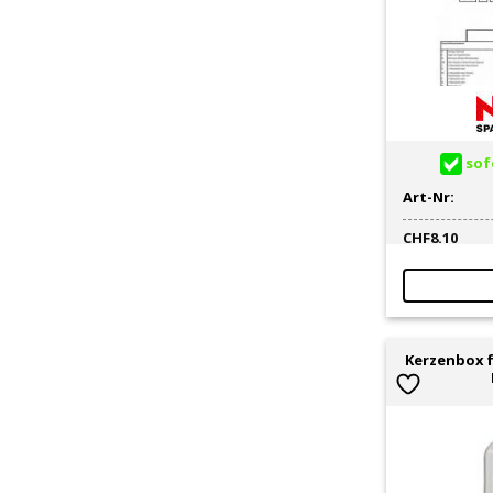
sofo
Art-Nr:
CHF
8.10
Kerzenbox f