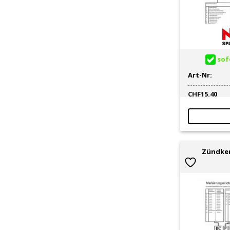
sofo
Art-Nr:
CHF
15.40
Zündker