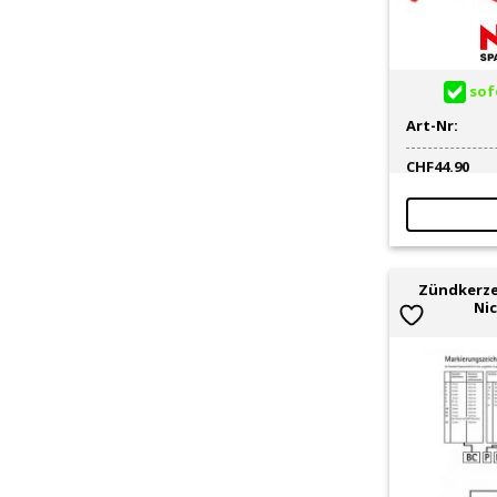
sofo
Art-Nr:
CHF
44.90
Zündkerze
Nic