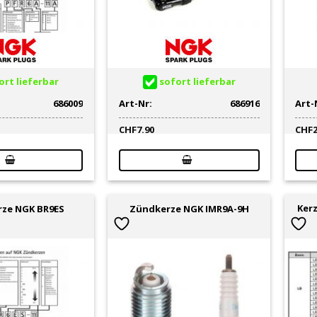
rt lieferbar
sofort lieferbar
686009
Art-Nr:
686916
Art-
CHF
7.90
CHF
Kerz
ze NGK BR9ES
Zündkerze NGK IMR9A-9H