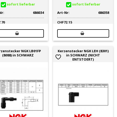
sofort lieferbar
sofort lieferbar
Nr:
686034
Art-Nr:
686358
7.70
CHF
72.15
rzenstecker NGK LB01FP
Kerzenstecker NGK LEH (8301)
(8088) in SCHWARZ
in SCHWARZ (NICHT
ENTSTOERT)