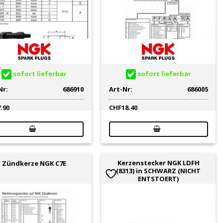
sofort lieferbar
sofort lieferbar
Nr:
686910
Art-Nr:
686005
7.90
CHF
18.40
Kerzenstecker NGK LDFH
Zündkerze NGK C7E
(8313) in SCHWARZ (NICHT
ENTSTOERT)