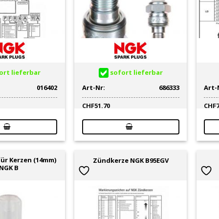
rt lieferbar
sofort lieferbar
016402
Art-Nr:
686333
Art-
CHF
51.70
CHF
ür Kerzen (14mm)
Zündkerze NGK B95EGV
NGK B