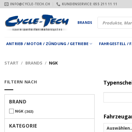
Zum
INFO@CYCLE-TECH.CH
KUNDENSERVICE: 055 211 11 11
Inhalt
springen
Products
BRANDS
search
ANTRIEB / MOTOR / ZÜNDUNG / GETRIEBE
FAHRGESTELL /
START
/
BRANDS
/
NGK
FILTERN NACH
Typensche
BRAND
NGK
363
Fahrzeuga
KATEGORIE