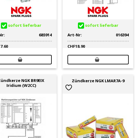
sofort lieferbar
sofort lieferbar
Nr:
685914
Art-Nr:
016394
17.60
CHF
18.90
Zündkerze NGK BR9EIX
Zündkerze NGK LMAR7A-9
Iridium (W2CC)