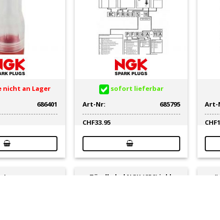
 nicht an Lager
sofort lieferbar
686401
Art-Nr:
685795
Art-
CHF
33.95
CHF
Zündkabel NGK (CR2) inkl.
cker NGK SB05E
Zü
Kerzensterker (entstört mit
5kOhm Keramikwiderst