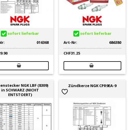
sofort lieferbar
sofort lieferbar
Nr:
016368
Art-Nr:
686380
29.90
CHF
31.25
enstecker NGK LBF (8309)
Zündkerze NGK CPR9EA-9
in SCHWARZ (NICHT
ENTSTOERT)