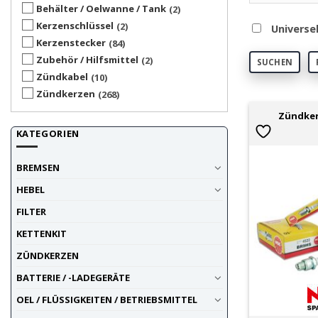
Behälter / Oelwanne / Tank
2
Kerzenschlüssel
2
Universe
Kerzenstecker
84
Zubehör / Hilfsmittel
2
SUCHEN
Zündkabel
10
Zündkerzen
268
Zündker
KATEGORIEN
BREMSEN
HEBEL
FILTER
KETTENKIT
ZÜNDKERZEN
BATTERIE / -LADEGERÄTE
OEL / FLÜSSIGKEITEN / BETRIEBSMITTEL