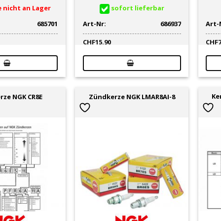
 nicht an Lager
sofort lieferbar
685701
Art-Nr:
686937
Art-
CHF
15.90
CHF
Ke
rze NGK CR8E
Zündkerze NGK LMAR8AI-8