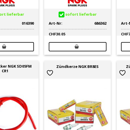
rt lieferbar
sofort lieferbar
016390
Art-Nr:
686362
Art-
CHF
30.05
CHF
cker NGK SD05FM
Zündkerze NGK BR8ES
Z
CR1