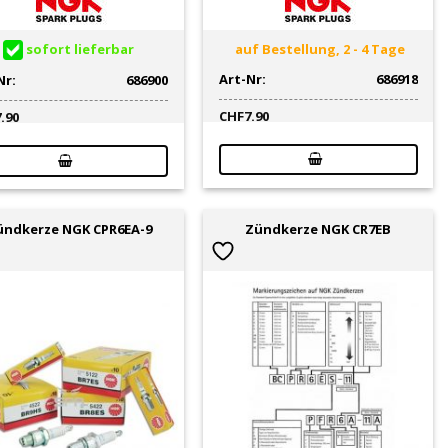
sofort lieferbar
auf Bestellung, 2 - 4 Tage
Art-Nr:
686918
Nr:
686900
CHF
7.90
7.90
ündkerze NGK CPR6EA-9
Zündkerze NGK CR7EB