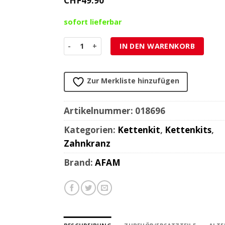
CHF
49.90
sofort lieferbar
Zahnkranz Peugeot 103, Grimeca 60 Zahn 10 Loc
IN DEN WARENKORB
Zur Merkliste hinzufügen
Artikelnummer:
018696
Kategorien:
Kettenkit
,
Kettenkits
,
Zahnkranz
Brand:
AFAM