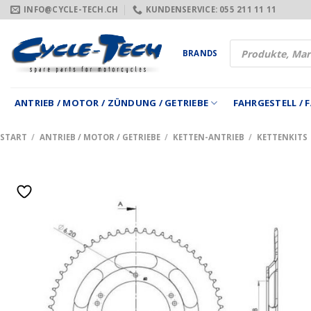
Zum
INFO@CYCLE-TECH.CH
KUNDENSERVICE: 055 211 11 11
Inhalt
springen
Products
BRANDS
search
ANTRIEB / MOTOR / ZÜNDUNG / GETRIEBE
FAHRGESTELL /
START
/
ANTRIEB / MOTOR / GETRIEBE
/
KETTEN-ANTRIEB
/
KETTENKITS