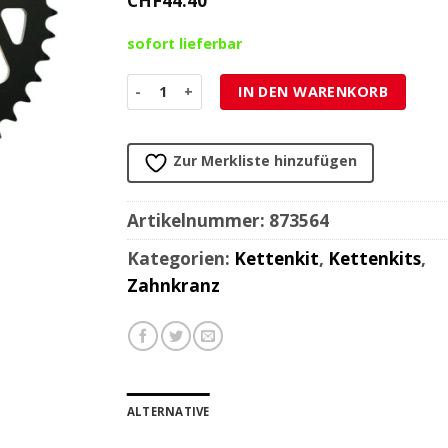
CHF
44.40
sofort lieferbar
Zahnkranz PBR Kawasaki Motocross / Enduro 52
IN DEN WARENKORB
Zur Merkliste hinzufügen
Artikelnummer:
873564
Kategorien:
Kettenkit
,
Kettenkits
,
Zahnkranz
ALTERNATIVE