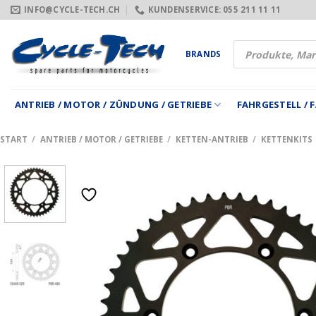
Zum
INFO@CYCLE-TECH.CH
KUNDENSERVICE: 055 211 11 11
Inhalt
springen
Products
BRANDS
search
ANTRIEB / MOTOR / ZÜNDUNG / GETRIEBE
FAHRGESTELL /
START
/
ANTRIEB / MOTOR / GETRIEBE
/
KETTEN-ANTRIEB
/
KETTENKITS