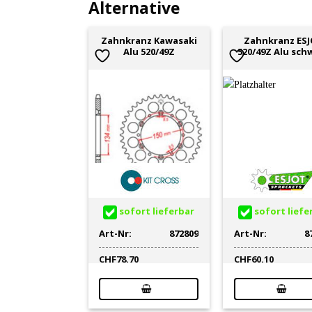
Alternative
Zahnkranz Kawasaki
Zahnkranz ES
Alu 520/49Z
520/49Z Alu sch
sofort lieferbar
sofort liefe
Art-Nr:
872809
Art-Nr:
8
CHF
78.70
CHF
60.10