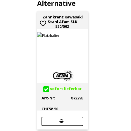
Alternative
Zahnkranz Kawasaki
Stahl Afam SLK
520/50Z
sofort lieferbar
Art-Nr:
872293
CHF
58.50