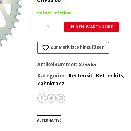
CHF
36.00
sofort lieferbar
Zahnkranz PBR Kawasaki Motocross / Enduro 52
IN DEN WARENKORB
Zur Merkliste hinzufügen
Artikelnummer:
873565
Kategorien:
Kettenkit
,
Kettenkits
,
Zahnkranz
ALTERNATIVE