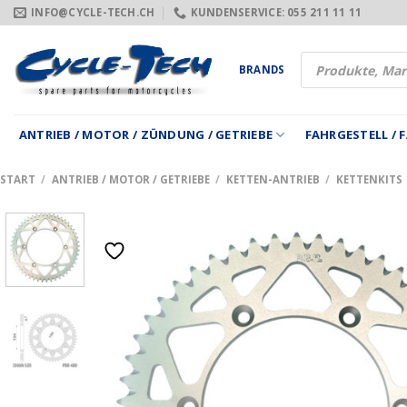
Zum
INFO@CYCLE-TECH.CH
KUNDENSERVICE: 055 211 11 11
Inhalt
springen
Products
BRANDS
search
ANTRIEB / MOTOR / ZÜNDUNG / GETRIEBE
FAHRGESTELL /
START
/
ANTRIEB / MOTOR / GETRIEBE
/
KETTEN-ANTRIEB
/
KETTENKITS