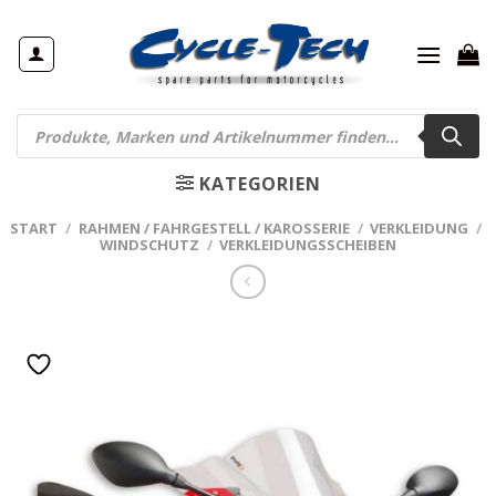
Zum
Inhalt
springen
Products
search
KATEGORIEN
START
/
RAHMEN / FAHRGESTELL / KAROSSERIE
/
VERKLEIDUNG
/
WINDSCHUTZ
/
VERKLEIDUNGSSCHEIBEN