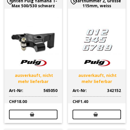
hinten Puig Yamaha T-
Startnummer 2, Grösse
Max 500/530 schwarz
115mm, weiss
ausverkauft, nicht
ausverkauft, nicht
mehr lieferbar
mehr lieferbar
Art-Nr:
565050
Art-Nr:
342152
CHF
18.00
CHF
1.40