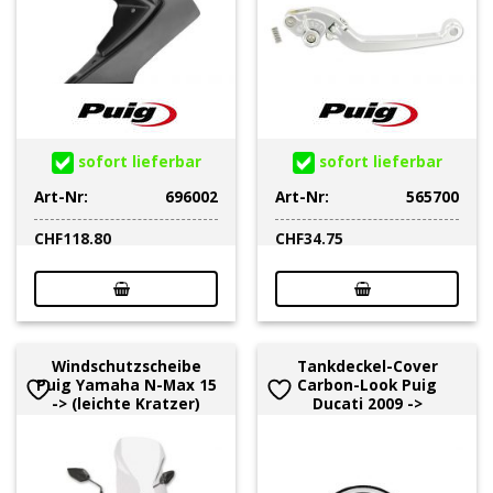
sofort lieferbar
sofort lieferbar
Art-Nr:
696002
Art-Nr:
565700
CHF
118.80
CHF
34.75
Windschutzscheibe
Tankdeckel-Cover
Puig Yamaha N-Max 15
Carbon-Look Puig
-> (leichte Kratzer)
Ducati 2009 ->