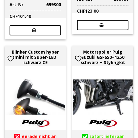
Art-Nr:
699300
CHF
123.00
CHF
101.40
Blinker Custom hyper
Motorspoiler Puig
mini mit Super-LED
Suzuki GSF650+1250
schwarz CE
schwarz + Stylingkit
gerade nicht an
sofort lieferbar