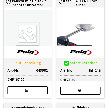
51x48cm mit Haltekit
Tech II Alu CNC links
Scooter universal
silber
auf Bestellung
sofort lieferbar
Art-Nr:
643982
Art-Nr:
561216
CHF
167.00
CHF
73.20
Kennzeichenhalter
Aufkleber