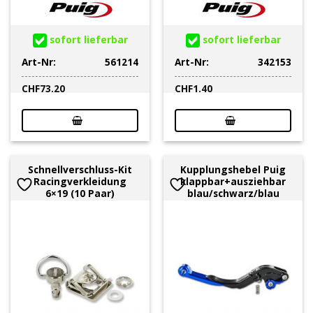
sofort lieferbar
sofort lieferbar
Art-Nr:
561214
Art-Nr:
342153
CHF
73.20
CHF
1.40
Schnellverschluss-Kit
Kupplungshebel Puig
Racingverkleidung
klappbar+ausziehbar
6×19 (10 Paar)
blau/schwarz/blau