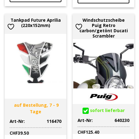
Tankpad Future Aprilia
Windschutzscheibe
(220x152mm)
Puig Retro
carbon/getönt Ducati
Scrambler
auf Bestellung, 7 - 9
sofort lieferbar
Tage
Art-Nr:
640230
Art-Nr:
116470
CHF
125.40
CHF
39.50