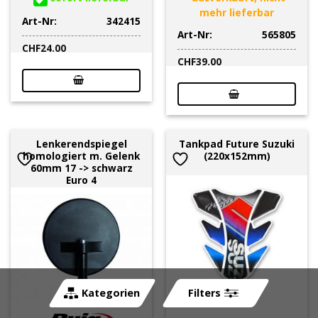
mehr lieferbar
Art-Nr:
342415
Art-Nr:
565805
CHF
24.00
CHF
39.00
Lenkerendspiegel
Tankpad Future Suzuki
homologiert m. Gelenk
(220x152mm)
60mm 17 -> schwarz
Euro 4
Kategorien
Filters