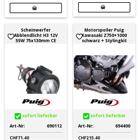
Scheinwerfer
Motorspoiler Puig
Abblendlicht H3 12V
Kawasaki Z750+1000
55W 75x130mm CE
schwarz + Stylingkit
sofort lieferbar
sofort lieferbar
Art-Nr:
690112
Art-Nr:
694400
CHF
71.40
CHF
215.40