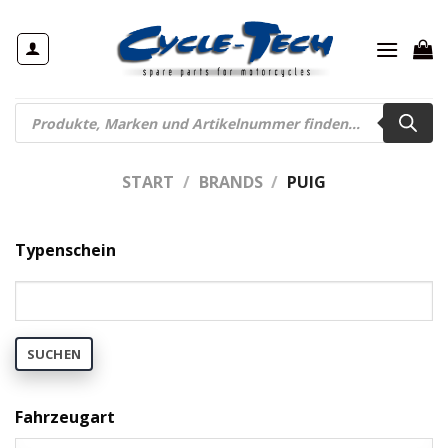
Zum
Inhalt
springen
Products
search
START
/
BRANDS
/
PUIG
Typenschein
SUCHEN
Fahrzeugart