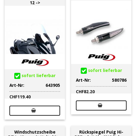
12 ->
sofort lieferbar
sofort lieferbar
Art-Nr:
580786
Art-Nr:
643905
CHF
82.20
CHF
119.40
Windschutzscheibe
Rückspiegel Puig Hi-