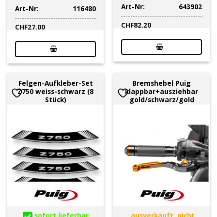
Art-Nr:
643902
Art-Nr:
116480
CHF
82.20
CHF
27.00
Felgen-Aufkleber-Set
Bremshebel Puig
Z750 weiss-schwarz (8
klappbar+ausziehbar
Stück)
gold/schwarz/gold
sofort lieferbar
ausverkauft, nicht