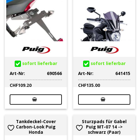
sofort lieferbar
sofort lieferbar
Art-Nr:
690566
Art-Nr:
641415
CHF
109.20
CHF
135.00
Tankdeckel-Cover
Sturzpads für Gabel
Carbon-Look Puig
Puig MT-07 14 ->
Honda
schwarz (Paar)