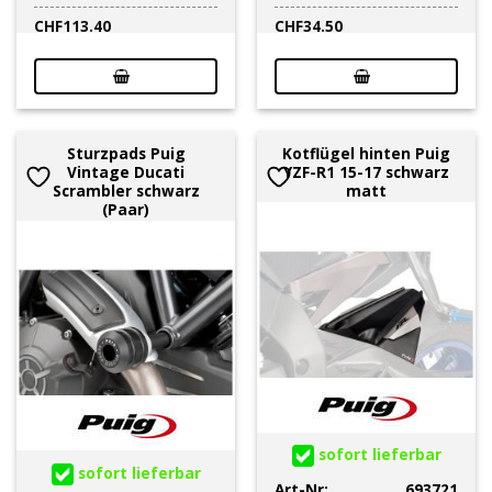
CHF
113.40
CHF
34.50
Sturzpads Puig
Kotflügel hinten Puig
Vintage Ducati
YZF-R1 15-17 schwarz
Scrambler schwarz
matt
(Paar)
sofort lieferbar
sofort lieferbar
Art-Nr:
693721