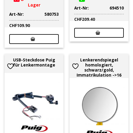
Lager
Art-Nr:
694510
Art-Nr:
580753
CHF
209.40
CHF
109.90
USB-Steckdose Puig
Lenkerendspiegel
für Lenkermontage
homologiert,
schwarz/gold,
Immatrikulation ->16