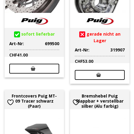
sofort lieferbar
gerade nicht an
Lager
Art-Nr:
699500
Art-Nr:
319907
CHF
41.00
CHF
53.00
Frontcovers Puig MT-
Bremshebel Puig
09 Tracer schwarz
klappbar + verstellbar
(Paar)
silber (Alu farbig)