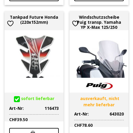
Tankpad Future Honda
Windschutzscheibe
(220x152mm)
Puig transp. Yamaha
YP X-Max 125/250
sofort lieferbar
ausverkauft, nicht
mehr lieferbar
Art-Nr:
116473
Art-Nr:
643020
CHF
39.50
CHF
78.60