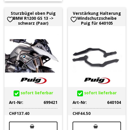
Sturzbügel oben Puig
Verstärkung Halterung
BMW R1200 GS 13 ->
Windschutzscheibe
schwarz (Paar)
Puig für 640105
sofort lieferbar
sofort lieferbar
Art-Nr:
699421
Art-Nr:
640104
CHF
137.40
CHF
44.50