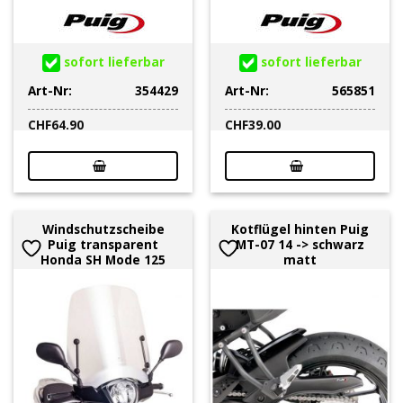
sofort lieferbar
sofort lieferbar
Art-Nr:
354429
Art-Nr:
565851
CHF
64.90
CHF
39.00
Windschutzscheibe
Kotflügel hinten Puig
Puig transparent
MT-07 14 -> schwarz
Honda SH Mode 125
matt