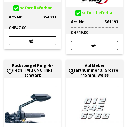
sofort lieferbar
sofort lieferbar
Art-Nr:
354893
Art-Nr:
561193
CHF
47.00
CHF
49.00
Rückspiegel Puig Hi-
Aufkleber
Tech II Alu CNC links
Startnummer 3, Grösse
schwarz
115mm, weiss