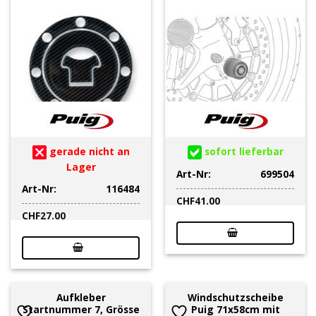
gerade nicht an
sofort lieferbar
Lager
Art-Nr:
699504
Art-Nr:
116484
CHF
41.00
CHF
27.00
Aufkleber
Windschutzscheibe
Startnummer 7, Grösse
Puig 71x58cm mit