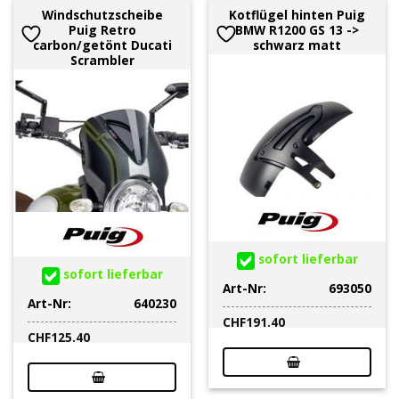
Windschutzscheibe
Kotflügel hinten Puig
Puig Retro
BMW R1200 GS 13 ->
carbon/getönt Ducati
schwarz matt
Scrambler
sofort lieferbar
sofort lieferbar
Art-Nr:
693050
Art-Nr:
640230
CHF
191.40
CHF
125.40