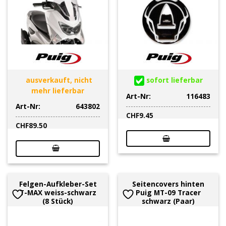
ausverkauft, nicht
sofort lieferbar
mehr lieferbar
Art-Nr:
116483
Art-Nr:
643802
CHF
9.45
CHF
89.50
Felgen-Aufkleber-Set
Seitencovers hinten
T-MAX weiss-schwarz
Puig MT-09 Tracer
(8 Stück)
schwarz (Paar)