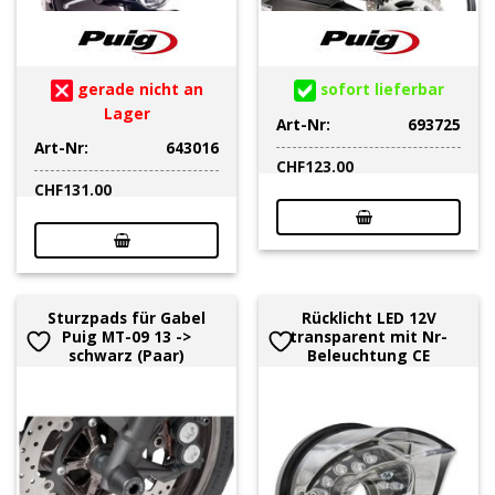
gerade nicht an
sofort lieferbar
Lager
Art-Nr:
693725
Art-Nr:
643016
CHF
123.00
CHF
131.00
Sturzpads für Gabel
Rücklicht LED 12V
Puig MT-09 13 ->
transparent mit Nr-
schwarz (Paar)
Beleuchtung CE