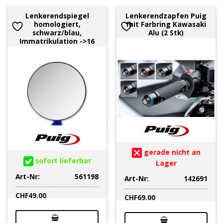
Lenkerendspiegel
Lenkerendzapfen Puig
homologiert,
mit Farbring Kawasaki
schwarz/blau,
Alu (2 Stk)
Immatrikulation ->16
gerade nicht an
sofort lieferbar
Lager
Art-Nr:
561198
Art-Nr:
142691
CHF
49.00
CHF
69.00