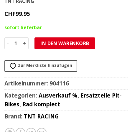
TNT RACING
CHF
99.95
sofort lieferbar
Vorderrad 14 Zoll Pit-Bike Scheibenbremse NETTOPREIS M
IN DEN WARENKORB
Zur Merkliste hinzufügen
Artikelnummer:
904116
Kategorien:
Ausverkauf %
,
Ersatzteile Pit-
Bikes
,
Rad komplett
Brand:
TNT RACING