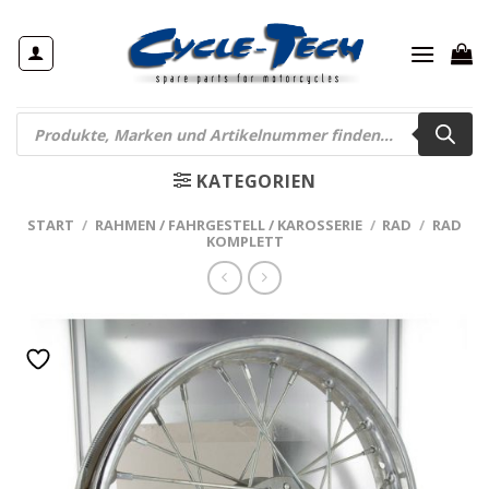
Zum
Inhalt
springen
Products
search
KATEGORIEN
START
/
RAHMEN / FAHRGESTELL / KAROSSERIE
/
RAD
/
RAD
KOMPLETT