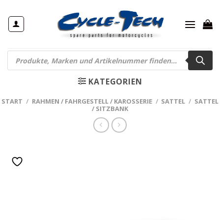
Zum
Inhalt
springen
Products
search
KATEGORIEN
START
/
RAHMEN / FAHRGESTELL / KAROSSERIE
/
SATTEL
/
SATTEL
/ SITZBANK