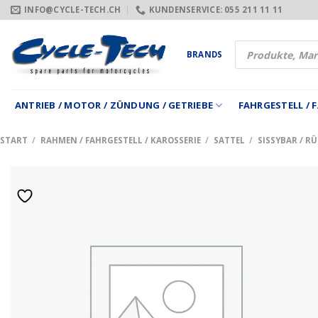
Zum
INFO@CYCLE-TECH.CH
KUNDENSERVICE: 055 211 11 11
Inhalt
springen
Products
BRANDS
search
ANTRIEB / MOTOR / ZÜNDUNG / GETRIEBE
FAHRGESTELL /
START
/
RAHMEN / FAHRGESTELL / KAROSSERIE
/
SATTEL
/
SISSYBAR / R