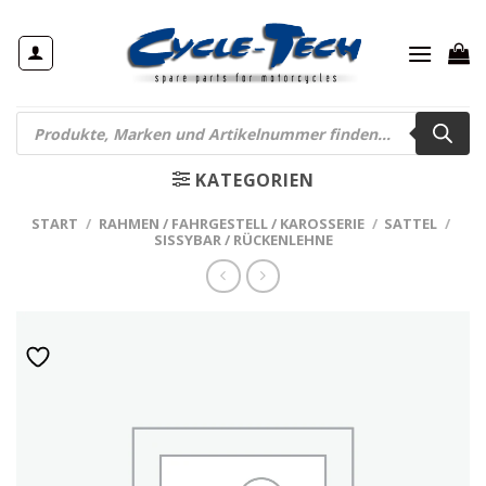
Zum
Inhalt
springen
Products
search
KATEGORIEN
START
/
RAHMEN / FAHRGESTELL / KAROSSERIE
/
SATTEL
/
SISSYBAR / RÜCKENLEHNE