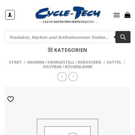
Zum
Inhalt
springen
Products
search
KATEGORIEN
START
/
RAHMEN / FAHRGESTELL / KAROSSERIE
/
SATTEL
/
SISSYBAR / RÜCKENLEHNE