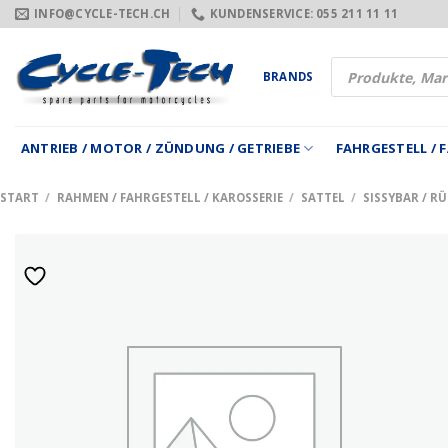
Zum
INFO@CYCLE-TECH.CH
KUNDENSERVICE: 055 211 11 11
Inhalt
springen
Products
BRANDS
search
ANTRIEB / MOTOR / ZÜNDUNG / GETRIEBE
FAHRGESTELL /
START
/
RAHMEN / FAHRGESTELL / KAROSSERIE
/
SATTEL
/
SISSYBAR / R